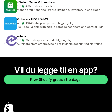
4Seller: Order & Inventory
av 5 stjerner
5,0
(43)
•
Gratis å installere
Totalt 43 omtaler
Manage multichannel orders, listings & inventory in one place
Pickware ERP & WMS
av 5 stjerner
4,8
(19)
•
Gratis prøveperiode tilgjengelig
Totalt 19 omtaler
Pick, pack & ship with mobile barcode scanners and central ERP
eHero
av 5 stjerner
5,0
(2)
•
Gratis prøveperiode tilgjengelig
Totalt 2 omtaler
Automate store orders syncing to multiple accounting platforms
Vil du legge til en app?
Prøv Shopify gratis i tre dager