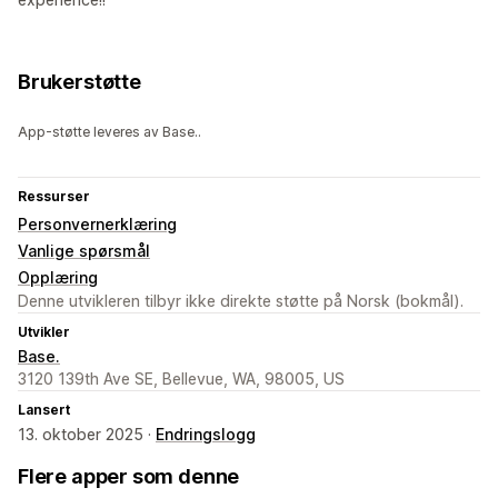
Brukerstøtte
App-støtte leveres av Base..
Ressurser
Personvernerklæring
Vanlige spørsmål
Opplæring
Denne utvikleren tilbyr ikke direkte støtte på Norsk (bokmål).
Utvikler
Base.
3120 139th Ave SE, Bellevue, WA, 98005, US
Lansert
13. oktober 2025 ·
Endringslogg
Flere apper som denne