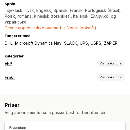
Språk
Tsjekkisk, Tysk, Engelsk, Spansk, Fransk, Portugisisk (Brasil),
Polsk, română, Kinesisk (forenklet), Italiensk, Ελληνικά, og
українська
Denne appen er ikke oversatt til Norsk (bokmål)
Fungerer med
DHL
Microsoft Dynamics Nav
SLACK
UPS
USPS
ZAPIER
Kategorier
ERP
Vis funksjoner
Bestillingsbehandling
Frakt
Vis funksjoner
Tilpassede arbeidsflyter
Multiplattform-administrasjon
Etiketter og emballasje
Automatisert oppfyllelse
Leveringsadministrasjon
Etikettopprettelse
Etikettilpasning
Massetrykk
Massebehandling
Bestillingsredigering
Priser
Tilpassede dokumenter
Returetiketter
Emballasje
Gjennomgang og godkjenning
Statusoppdateringer
Velg abonnementet som passer best for bedriften din.
Strekkodeskanning
Plukklister
Leveringsforsikring
Bestillingssynkronisering
Kundekontoer
Kundeservice
Fraktregler
Leveringsdato
Bestillingssynkronisering
Håndtering av lagerbeholdning
Freemium
Flere språk
Transportørvalg