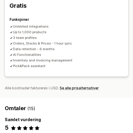
Sanntidssynkronisering
Multisted
Utløpsdatoer
Gratis
Administre frakt
Optimalisering
Rapporter
Verdioversikt
Bestillingssynkronisering
Merkevarebasert sporingsside
Reservasjon av lagerbeholdning
Funksjoner
E-postvarsler
Bestillingsoppdateringer
Unlimited integrations
Regnskapsføring og økonomi
Up to 1,000 products
Fortjenestesporing
Innkjøpsordre
Rapportering
3 team profiles
Orders, Stocks & Prices - 1 hour sync
Avgiftsberegning
Data retention - 6 months
AI Functionalities
Inventory and invoicing management
Pick&Pack assistant
Alle kostnader faktureres i USD.
Se alle prisalternativer
Omtaler
(15)
Samlet vurdering
5