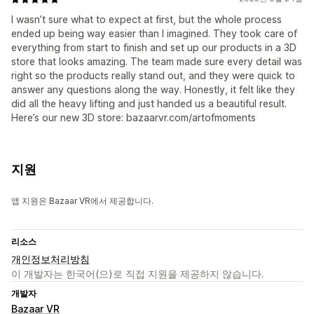
I wasn’t sure what to expect at first, but the whole process
ended up being way easier than I imagined. They took care of
everything from start to finish and set up our products in a 3D
store that looks amazing. The team made sure every detail was
right so the products really stand out, and they were quick to
answer any questions along the way. Honestly, it felt like they
did all the heavy lifting and just handed us a beautiful result.
Here’s our new 3D store: bazaarvr.com/artofmoments
지원
앱 지원은 Bazaar VR에서 제공합니다.
리소스
개인정보처리방침
이 개발자는 한국어(으)로 직접 지원을 제공하지 않습니다.
개발자
Bazaar VR