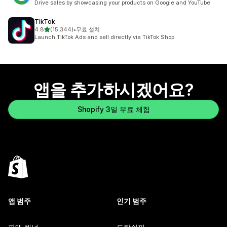
Drive sales by showcasing your products on Google and YouTube
TikTok
별 5개 중
4.8
(15,344)
•
무료 설치
총 리뷰 15344개
Launch TikTok Ads and sell directly via TikTok Shop
앱을 추가하시겠어요?
Shopify 3일 무료 체험
앱 범주
인기 범주