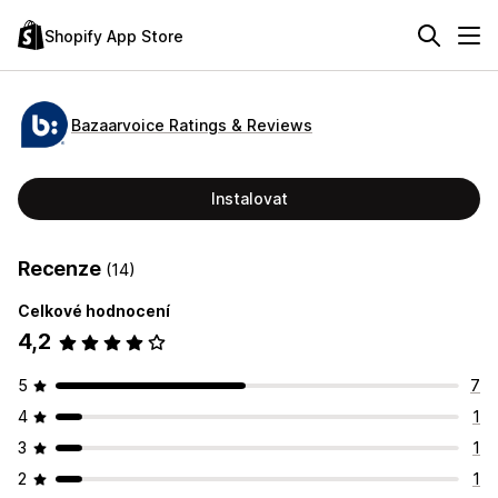
Shopify App Store
Bazaarvoice Ratings & Reviews
Instalovat
Recenze
(14)
Celkové hodnocení
4,2
5
7
4
1
3
1
2
1