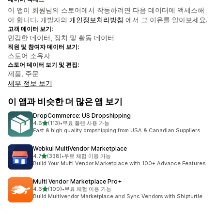
이 앱이 회원님의 스토어에서 작동하려면 다음 데이터에 액세스해
야 합니다. 개발자의
개인정보처리방침
에서 그 이유를 알아보세요.
고객 데이터 보기:
민감한 데이터, 장치 및 활동 데이터
직원 및 참여자 데이터 보기:
스토어 소유자
스토어 데이터 보기 및 편집:
제품, 주문
세부 정보 보기
이 앱과 비슷한 더 많은 앱 보기
DropCommerce: US Dropshipping
별 5개 중
4.6
(113)
•
무료 플랜 사용 가능
총 리뷰 113개
Fast & high quality dropshipping from USA & Canadian Suppliers
Webkul MultiVendor Marketplace
별 5개 중
4.7
(338)
•
무료 체험 이용 가능
총 리뷰 338개
Build Your Multi Vendor Marketplace with 100+ Advance Features
Multi Vendor Marketplace Pro+
별 5개 중
4.6
(100)
•
무료 체험 이용 가능
총 리뷰 100개
Build Multivendor Marketplace and Sync Vendors with Shipturtle