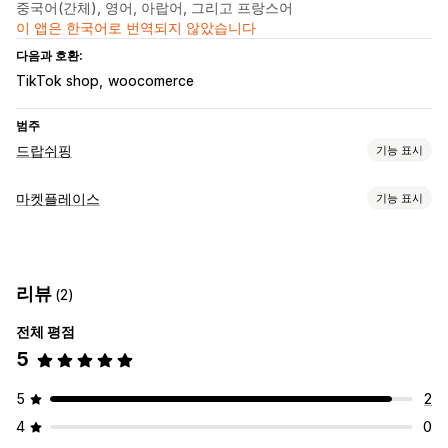
중국어(간체), 영어, 아랍어, 그리고 프랑스어
이 앱은 한국어로 번역되지 않았습니다
다음과 호환:
TikTok shop
woocomerce
범주
드랍쉬핑
기능 표시
판매할 수 있는 제품
마켓플레이스
기능 표시
집 및 정원
건강 및 뷰티
공예품
완구 및 게임
스포츠 제품
목록 관리
반려동물 제품
하드웨어
시장 점유 제품
제품 동기화
제품 선택
대량 업로드
사용자 지정 목록
조달(소싱) 위치
리뷰
(2)
주문 관리
미국
중국
전체 평점
다중-위치 주문 처리
대량 주문
주문 승인
주문 동기화
5
추적 동기화
재고 동기화
5
2
4
0