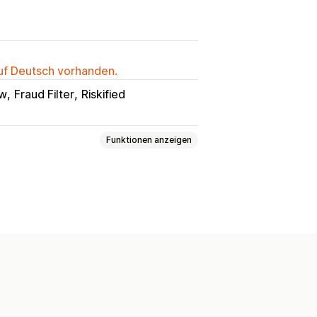
auf Deutsch vorhanden.
ow
Fraud Filter
Riskified
Funktionen anzeigen
nten
Zahlungen
Phishing
n
Zustellung
stopp
Automatische Stornierung
sten
Identitätsprüfung
dierung
Blockieren von Spam
ung
Betrugsfilter