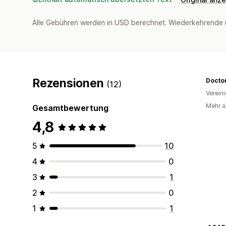
Alle Gebühren werden in USD berechnet. Wiederkehrende 
Rezensionen
Docto
(12)
Verein
Mehr a
Gesamtbewertung
4,8
5
10
4
0
3
1
2
0
1
1