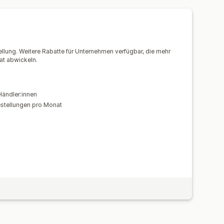
uchungsbenachrichtigungen
llung. Weitere Rabatte für Unternehmen verfügbar, die mehr
inierte Benachrichtigungen
at abwickeln.
hungsanalysen
Besucheranalysen
gen
E-Mail-Benachrichtigungen
Händler:innen
estellungen pro Monat