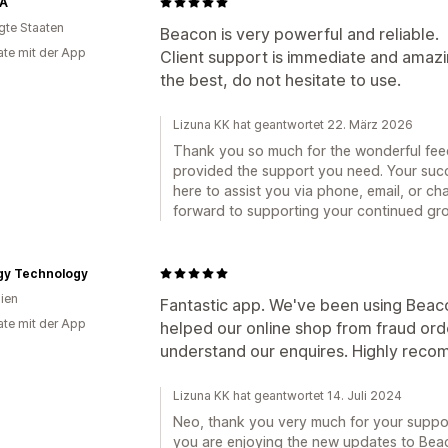
A
igte Staaten
Beacon is very powerful and reliable.
te mit der App
Client support is immediate and amazi
the best, do not hesitate to use.
Lizuna KK hat geantwortet 22. März 2026
Thank you so much for the wonderful feed
provided the support you need. Your succe
here to assist you via phone, email, or ch
forward to supporting your continued gr
gy Technology
lien
Fantastic app. We've been using Beaco
te mit der App
helped our online shop from fraud ord
understand our enquires. Highly rec
Lizuna KK hat geantwortet 14. Juli 2024
Neo, thank you very much for your suppo
you are enjoying the new updates to Beac