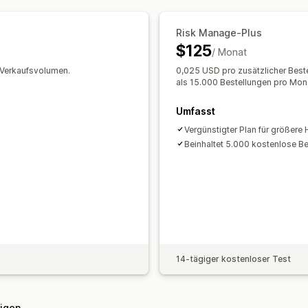
Automatisierte Workflows
Risk Manage-Plus
Benachrichtigungen und Analysen
$125
/ Monat
Hochrisikobenachrichtigungen
Rückb
m Verkaufsvolumen.
0,025 USD pro zusätzlicher Beste
Verdächtige Aktivitäten
Benutzerdef
als 15.000 Bestellungen pro Mon
Betrugsbenachrichtigungen
Rückbuc
Umfasst
Risikoberichte
App-Benachrichtigun
Vergünstigter Plan für größere 
SMS-Benachrichtigungen
Beinhaltet 5.000 kostenlose B
14-tägiger kostenloser Test
eigen