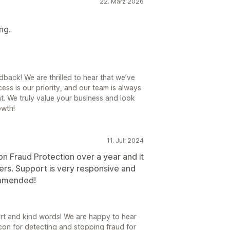
22. März 2026
ng.
back! We are thrilled to hear that we’ve
ss is our priority, and our team is always
at. We truly value your business and look
owth!
11. Juli 2024
n Fraud Protection over a year and it
ers. Support is very responsive and
ommended!
rt and kind words! We are happy to hear
on for detecting and stopping fraud for