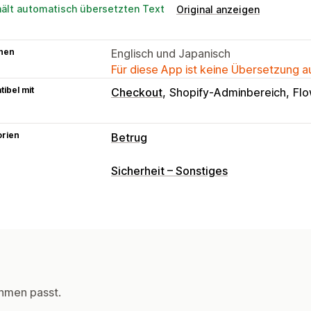
hält automatisch übersetzten Text
Original anzeigen
hen
Englisch und Japanisch
Für diese App ist keine Übersetzung 
ibel mit
Checkout
Shopify-Adminbereich
Fl
orien
Betrug
Betrugsarten
Sicherheit – Sonstiges
Bots
Rückbuchungen
Gefälschte Ko
Missbrauch von Geschenkgutscheine
Präventionstools
Validierung von Bestellungen
Bestell
Benutzerdefinierte Regeln
Blockierli
hmen passt.
Einmaliges Passwort (OTP)
COD-Vali
Bot-Erkennung
KI-gestützte Erkenn