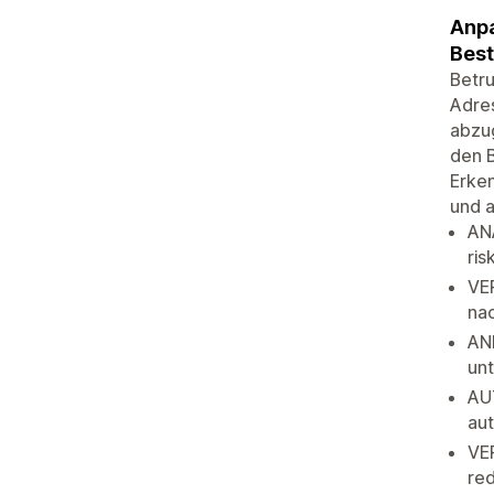
Anpa
Best
Betru
Adre
abzug
den B
Erken
und a
ANA
ris
VE
na
ANP
unt
AU
aut
VER
red