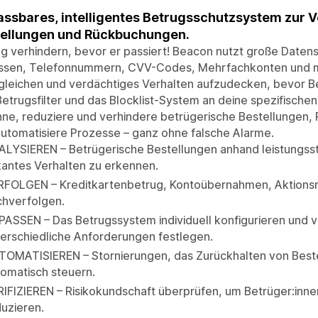
ssbares, intelligentes Betrugsschutzsystem zur 
ellungen und Rückbuchungen.
g verhindern, bevor er passiert! Beacon nutzt große Daten
ssen, Telefonnummern, CVV-Codes, Mehrfachkonten und meh
leichen und verdächtiges Verhalten aufzudecken, bevor Be
etrugsfilter und das Blocklist-System an deine spezifisch
ne, reduziere und verhindere betrügerische Bestellungen,
utomatisiere Prozesse – ganz ohne falsche Alarme.
LYSIEREN – Betrügerische Bestellungen anhand leistungsst
kantes Verhalten zu erkennen.
RFOLGEN – Kreditkartenbetrug, Kontoübernahmen, Aktions
chverfolgen.
ASSEN – Das Betrugssystem individuell konfigurieren und 
erschiedliche Anforderungen festlegen.
TOMATISIEREN – Stornierungen, das Zurückhalten von Best
omatisch steuern.
IFIZIEREN – Risikokundschaft überprüfen, um Betrüger:innen
uzieren.