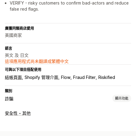
VERIFY - risky customers to confirm bad-actors and reduce
false red flags.
廣獲同類商店愛用
美國商家
語言
英文 及 日文
這項應用程式尚未翻譯成繁體中文
可與以下項目搭配使用
結帳頁面
Shopify 管理介面
Flow
Fraud Filter
Riskified
類別
詐騙
顯示功能
詐騙類型
安全性 - 其他
機器人
交易退單
假帳號
付款
網路釣魚
禮品卡濫用
配送
預防工具