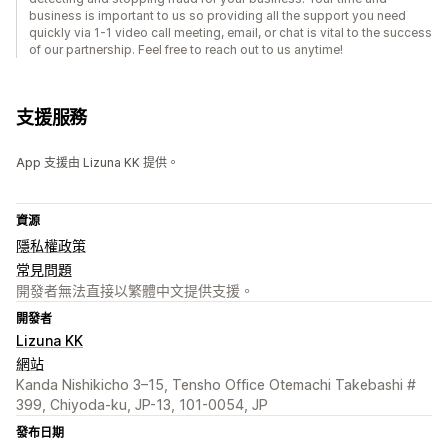
business is important to us so providing all the support you need
quickly via 1-1 video call meeting, email, or chat is vital to the success
of our partnership. Feel free to reach out to us anytime!
支援服務
App 支援由 Lizuna KK 提供。
資源
隱私權政策
常見問題
開發者無法直接以繁體中文提供支援。
開發者
Lizuna KK
網站
Kanda Nishikicho 3–15, Tensho Office Otemachi Takebashi #
399, Chiyoda-ku, JP-13, 101-0054, JP
發布日期