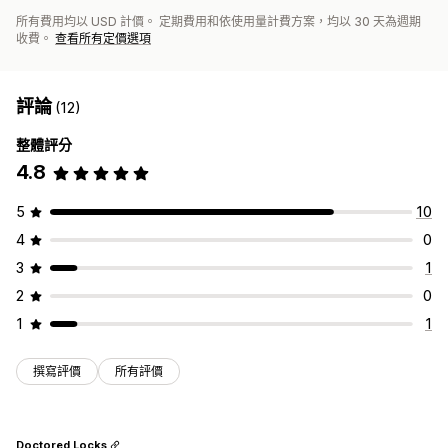
所有費用均以 USD 計價。 定期費用和依使用量計費方案，均以 30 天為週期
收費。
查看所有定價選項
評論
(12)
整體評分
4.8
5
10
4
0
3
1
2
0
1
1
撰寫評價
所有評價
Doctored Locks