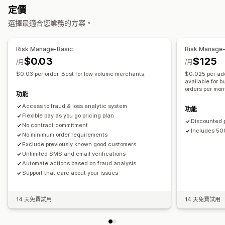
訂單驗證
訂單保留
自動取消
自訂規則
封鎖清單
身分驗證
定價
一次性密碼 (OTP)
貨到付款 (COD) 驗證
垃圾郵件阻擋
選擇最適合您業務的方案。
機器人偵測
AI 偵測
詐騙篩選
自動化工作流程
Risk Manage-Basic
Risk Manage-
提醒和分析
$0.03
$125
/月
/月
高風險提醒
交易退單提醒
可疑活動
自訂提醒
詐騙通知
$0.03 per order. Best for low volume merchants.
$0.025 per add
交易退單分析
訪客分析
風險報告
應用程式通知
電子郵件通知
available for 
orders per mon
簡訊通知
功能
Access to fraud & loss analytic system
功能
Flexible pay as you go pricing plan
Discounted p
No contract commitment
Includes 50
No minimum order requirements
Exclude previously known good customers
Unlimited SMS and email verifications
Automate actions based on fraud analysis
Support that care about your issues
14 天免費試用
14 天免費試用