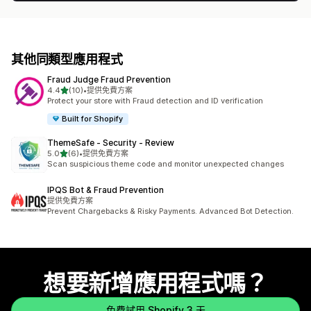
其他同類型應用程式
Fraud Judge Fraud Prevention
滿分 5 顆星
4.4
(10)
•
提供免費方案
共有 10 則評價
Protect your store with Fraud detection and ID verification
Built for Shopify
ThemeSafe ‑ Security ‑ Review
滿分 5 顆星
5.0
(6)
•
提供免費方案
共有 6 則評價
Scan suspicious theme code and monitor unexpected changes
IPQS Bot & Fraud Prevention
提供免費方案
Prevent Chargebacks & Risky Payments. Advanced Bot Detection.
想要新增應用程式嗎？
免費試用 Shopify 3 天