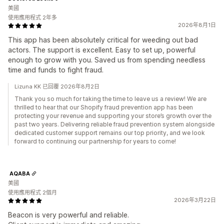
美國
使用應用程式 2年多
2026年8月1日
This app has been absolutely critical for weeding out bad
actors. The support is excellent. Easy to set up, powerful
enough to grow with you. Saved us from spending needless
time and funds to fight fraud.
Lizuna KK 已回覆 2026年8月2日
Thank you so much for taking the time to leave us a review! We are
thrilled to hear that our Shopify fraud prevention app has been
protecting your revenue and supporting your store’s growth over the
past two years. Delivering reliable fraud prevention system alongside
dedicated customer support remains our top priority, and we look
forward to continuing our partnership for years to come!
AQABA
美國
使用應用程式 2個月
2026年3月22日
Beacon is very powerful and reliable.