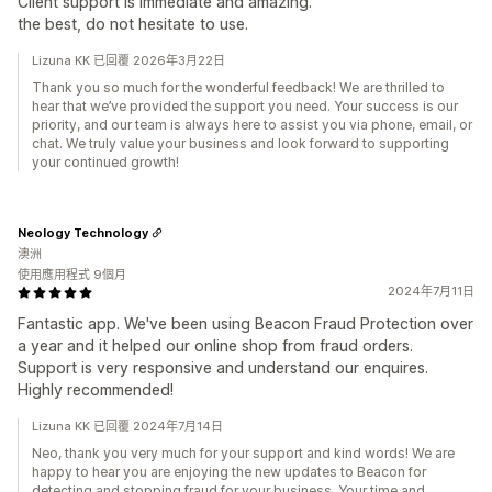
Client support is immediate and amazing.
the best, do not hesitate to use.
Lizuna KK 已回覆 2026年3月22日
Thank you so much for the wonderful feedback! We are thrilled to
hear that we’ve provided the support you need. Your success is our
priority, and our team is always here to assist you via phone, email, or
chat. We truly value your business and look forward to supporting
your continued growth!
Neology Technology
澳洲
使用應用程式 9個月
2024年7月11日
Fantastic app. We've been using Beacon Fraud Protection over
a year and it helped our online shop from fraud orders.
Support is very responsive and understand our enquires.
Highly recommended!
Lizuna KK 已回覆 2024年7月14日
Neo, thank you very much for your support and kind words! We are
happy to hear you are enjoying the new updates to Beacon for
detecting and stopping fraud for your business. Your time and