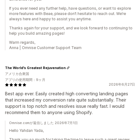
If you ever need any further help, have questions, or want to explore
more features with Beae, please don’t hesitate to reach out. We’re
always here and happy to assist you anytime.
Thanks again for your support, and we look forward to continuing to
help you build amazing pages!
Warm regards,
Anna | Omnise Customer Support Team
The World's Greatest Rejuvenation
アメリカ合衆国
アプリの使用期間：9ヶ月
2026年6月27日
Best app ever. Easily created high converting landing pages
that increased my conversion rate quite substantially. Their
support is top notch and resolves issue really fast. I would
recommend them to anyone using Shopify.
Omnise.comが返信しました 2026年7月1日
Hello Yahdan Yada,
Thank you so much for taking the time to leave such a great review.