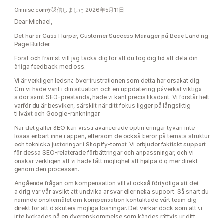
Omnise.comが返信しました 2026年5月11日
Dear Michael,
Det här är Cass Harper, Customer Success Manager på Beae Landing
Page Builder.
Först och främst vill jag tacka dig för att du tog dig tid att dela din
ärliga feedback med oss.
Vi är verkligen ledsna över frustrationen som detta har orsakat dig.
Om vi hade varit i din situation och en uppdatering påverkat viktiga
sidor samt SEO-prestanda, hade vi känt precis likadant. Vi förstår helt
varför du är besviken, särskilt när ditt fokus ligger på långsiktig
tillväxt och Google-rankningar.
När det gäller SEO kan vissa avancerade optimeringar tyvärr inte
lösas enbart inne i appen, eftersom de också beror på temats struktur
och tekniska justeringar i Shopify-temat. Vi erbjuder faktiskt support
för dessa SEO-relaterade förbättringar och anpassningar, och vi
önskar verkligen att vi hade fått möjlighet att hjälpa dig mer direkt
genom den processen.
Angående frågan om kompensation vill vi också förtydliga att det
aldrig var vår avsikt att undvika ansvar eller neka support. Så snart du
nämnde önskemålet om kompensation kontaktade vårt team dig
direkt för att diskutera möjliga lösningar. Det verkar dock som att vi
inte lyckades nå en överenskommelse som kändes rättvis ur ditt