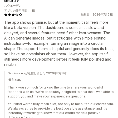
Mintårta
スウェーデン
アプリの使用期間：11日
編集日：2026年7月21日
The app shows promise, but at the moment it still feels more
like a beta version. The dashboard is sometimes slow and
delayed, and several features need further improvement. The
AI can generate images, but it struggles with simple editing
instructions—for example, turning an image into a circular
shape. The support team is helpful and genuinely does its best,
so I have no complaints about them. However, the app itself
still needs more development before it feels fully polished and
reliable.
Omnise.comが返信しました 2026年7月19日
Hi Erkan,
Thank you so much for taking the time to share your wonderful
feedback with us! We're absolutely delighted to hear that I was able to
support you and make your experience a great one.
Your kind words truly mean a lot, not only to me but to our entire team.
We always strive to provide the best possible assistance, and it's
incredibly rewarding to know that our efforts made a positive
difference for you.