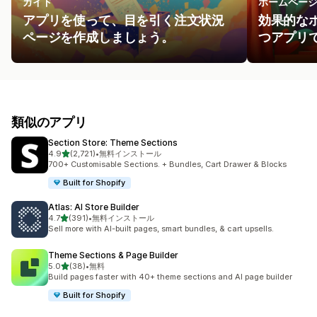
ガイド
ホームペー
アプリを使って、目を引く注文状況
効果的な
ページを作成しましょう。
つアプリ
類似のアプリ
Section Store: Theme Sections
5つ星中
4.9
(2,721)
•
無料インストール
合計レビュー数：2721件
700+ Customisable Sections. + Bundles, Cart Drawer & Blocks
Built for Shopify
Atlas: AI Store Builder
5つ星中
4.7
(391)
•
無料インストール
合計レビュー数：391件
Sell more with AI-built pages, smart bundles, & cart upsells.
Theme Sections & Page Builder
5つ星中
5.0
(38)
•
無料
合計レビュー数：38件
Build pages faster with 40+ theme sections and AI page builder
Built for Shopify