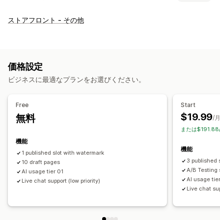
ページの種類
ストアフロント - その他
ランディングページ
ホームページ
商品ページ
コレクション
ブログ
よくある質問
ヘルプセンターページ
お問い合わせページ
About us (会社概要) ページ
カートページ
価格設定
クイックビュー
フッター
ポップアップ
フォーム
ビジネスに最適なプランをお選びください。
プレスページ
採用情報ページ
法的事項ページ
リンクインバイオページ
レビューページ
価格設定ページ
Free
Start
テーマセクション
カスタムページ
$19.99
無料
/
ページ管理
または$191.8
編集ツール
要素
テンプレート
インポートとエクスポート
機能
機能
ページの保存
ページの下書き
ページバージョン
1 published slot with watermark
3 published 
10 draft pages
グローバルセクション
グローバルスタイル
カスタムフォント
A/B Testing 
AI usage tier 01
カスタムコード
スニペット
翻訳
ローカライズ
AI生成
SEO
AI usage tie
Live chat support (low priority)
Live chat su
モバイル対応
遅延読み込み
インサイトとヒント
監査
レポート
分析
A/Bテスト
追跡
APIとWebhook