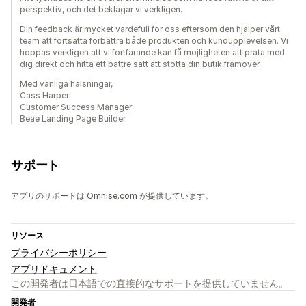
perspektiv, och det beklagar vi verkligen.
Din feedback är mycket värdefull för oss eftersom den hjälper vårt
team att fortsätta förbättra både produkten och kundupplevelsen. Vi
hoppas verkligen att vi fortfarande kan få möjligheten att prata med
dig direkt och hitta ett bättre sätt att stötta din butik framöver.
Med vänliga hälsningar,
Cass Harper
Customer Success Manager
Beae Landing Page Builder
サポート
アプリのサポートは Omnise.com が提供しています。
リソース
プライバシーポリシー
アプリドキュメント
この開発者は日本語での直接的なサポートを提供していません。
開発者