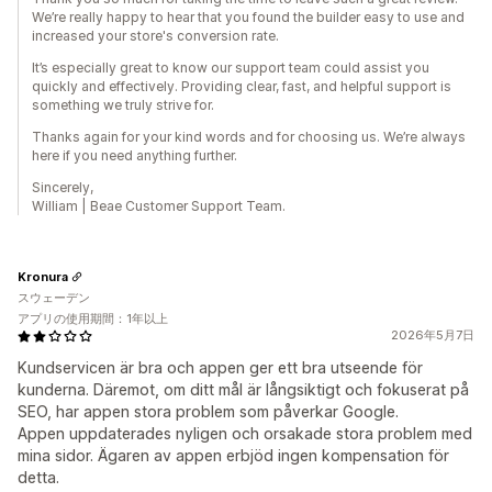
We’re really happy to hear that you found the builder easy to use and
increased your store's conversion rate.
It’s especially great to know our support team could assist you
quickly and effectively. Providing clear, fast, and helpful support is
something we truly strive for.
Thanks again for your kind words and for choosing us. We’re always
here if you need anything further.
Sincerely,
William | Beae Customer Support Team.
Kronura
スウェーデン
アプリの使用期間：1年以上
2026年5月7日
Kundservicen är bra och appen ger ett bra utseende för
kunderna. Däremot, om ditt mål är långsiktigt och fokuserat på
SEO, har appen stora problem som påverkar Google.
Appen uppdaterades nyligen och orsakade stora problem med
mina sidor. Ägaren av appen erbjöd ingen kompensation för
detta.