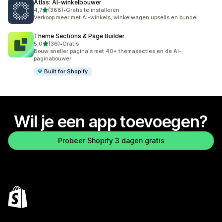
Atlas: AI‑winkelbouwer
van 5 sterren
4,7
(388)
•
Gratis te installeren
388 recensies in totaal
Verkoop meer met AI-winkels, winkelwagen upsells en bundel
Theme Sections & Page Builder
van 5 sterren
5,0
(36)
•
Gratis
36 recensies in totaal
Bouw sneller pagina's met 40+ themasecties en de AI-
paginabouwer
Built for Shopify
Wil je een app toevoegen?
Probeer Shopify 3 dagen gratis