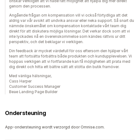
önskar verkligen att vi hade fått möjlighet att hjälpa dig mer direkt
genom den processen.
Angående frågan om kompensation vill vi också förtydliga att det
aldrig var vår avsikt att undvika ansvar eller neka support. Så snart du
nämnde önskemålet om kompensation kontaktade vårt team dig
direkt för att diskutera möjliga lösningar. Det verkar dock som att vi
inte lyckades nå en överenskommelse som kändes rättvis ur ditt
perspektiv, och det beklagar vi verkligen.
Din feedback är mycket värdefull för oss eftersom den hjälper vårt
team att fortsätta förbättra både produkten och kundupplevelsen. Vi
hoppas verkligen att vi fortfarande kan få möjligheten att prata med
dig direkt och hitta ett bättre sätt att stötta din butik framöver.
Med vänliga hälsningar,
Cass Harper
Customer Success Manager
Beae Landing Page Builder
Ondersteuning
App-ondersteuning wordt verzorgd door Omnise.com.