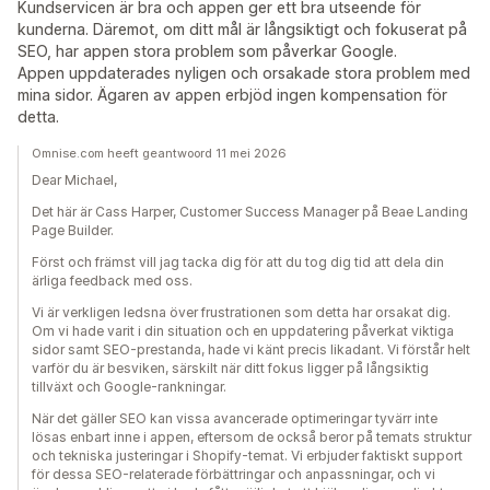
Kundservicen är bra och appen ger ett bra utseende för
kunderna. Däremot, om ditt mål är långsiktigt och fokuserat på
SEO, har appen stora problem som påverkar Google.
Appen uppdaterades nyligen och orsakade stora problem med
mina sidor. Ägaren av appen erbjöd ingen kompensation för
detta.
Omnise.com heeft geantwoord 11 mei 2026
Dear Michael,
Det här är Cass Harper, Customer Success Manager på Beae Landing
Page Builder.
Först och främst vill jag tacka dig för att du tog dig tid att dela din
ärliga feedback med oss.
Vi är verkligen ledsna över frustrationen som detta har orsakat dig.
Om vi hade varit i din situation och en uppdatering påverkat viktiga
sidor samt SEO-prestanda, hade vi känt precis likadant. Vi förstår helt
varför du är besviken, särskilt när ditt fokus ligger på långsiktig
tillväxt och Google-rankningar.
När det gäller SEO kan vissa avancerade optimeringar tyvärr inte
lösas enbart inne i appen, eftersom de också beror på temats struktur
och tekniska justeringar i Shopify-temat. Vi erbjuder faktiskt support
för dessa SEO-relaterade förbättringar och anpassningar, och vi