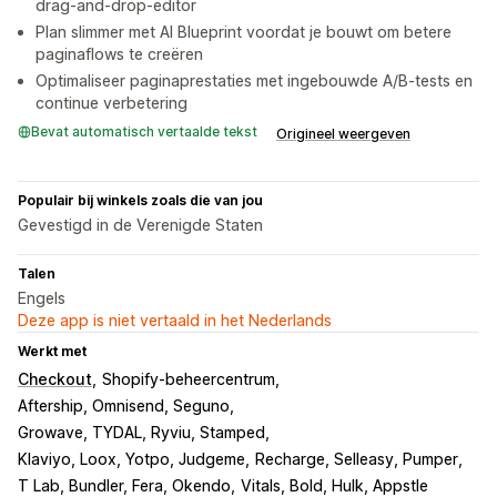
drag-and-drop-editor
Plan slimmer met AI Blueprint voordat je bouwt om betere
paginaflows te creëren
Optimaliseer paginaprestaties met ingebouwde A/B-tests en
continue verbetering
Bevat automatisch vertaalde tekst
Origineel weergeven
Populair bij winkels zoals die van jou
Gevestigd in de Verenigde Staten
Talen
Engels
Deze app is niet vertaald in het Nederlands
Werkt met
Checkout
Shopify-beheercentrum
Aftership, Omnisend, Seguno
Growave, TYDAL, Ryviu, Stamped
Klaviyo, Loox, Yotpo, Judgeme
Recharge, Selleasy, Pumper
T Lab, Bundler, Fera, Okendo
Vitals, Bold, Hulk, Appstle