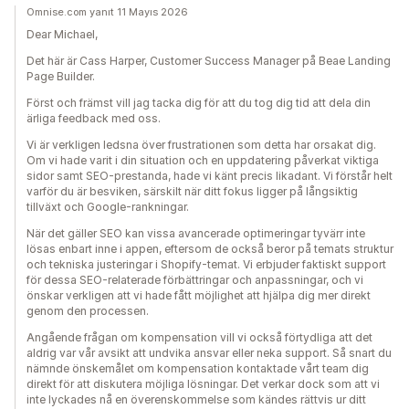
Omnise.com yanıt 11 Mayıs 2026
Dear Michael,
Det här är Cass Harper, Customer Success Manager på Beae Landing
Page Builder.
Först och främst vill jag tacka dig för att du tog dig tid att dela din
ärliga feedback med oss.
Vi är verkligen ledsna över frustrationen som detta har orsakat dig.
Om vi hade varit i din situation och en uppdatering påverkat viktiga
sidor samt SEO-prestanda, hade vi känt precis likadant. Vi förstår helt
varför du är besviken, särskilt när ditt fokus ligger på långsiktig
tillväxt och Google-rankningar.
När det gäller SEO kan vissa avancerade optimeringar tyvärr inte
lösas enbart inne i appen, eftersom de också beror på temats struktur
och tekniska justeringar i Shopify-temat. Vi erbjuder faktiskt support
för dessa SEO-relaterade förbättringar och anpassningar, och vi
önskar verkligen att vi hade fått möjlighet att hjälpa dig mer direkt
genom den processen.
Angående frågan om kompensation vill vi också förtydliga att det
aldrig var vår avsikt att undvika ansvar eller neka support. Så snart du
nämnde önskemålet om kompensation kontaktade vårt team dig
direkt för att diskutera möjliga lösningar. Det verkar dock som att vi
inte lyckades nå en överenskommelse som kändes rättvis ur ditt