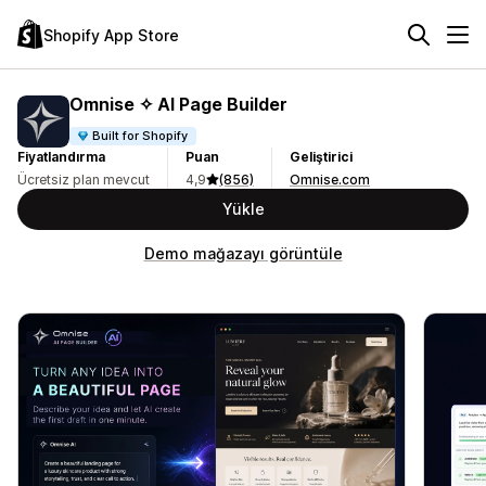
Shopify App Store
Omnise ✧ AI Page Builder
Built for Shopify
Fiyatlandırma
Puan
Geliştirici
Ücretsiz plan mevcut
4,9
(856)
Omnise.com
Yükle
Demo mağazayı görüntüle