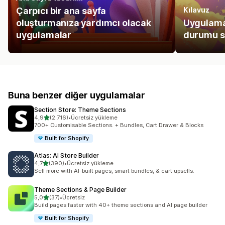
Çarpıcı bir ana sayfa
Kılavuz
oluşturmanıza yardımcı olacak
Uygulamala
uygulamalar
durumu sa
Buna benzer diğer uygulamalar
Section Store: Theme Sections
5 yıldız üzerinden
4,9
(2.716)
•
Ücretsiz yükleme
toplam 2716 değerlendirme
700+ Customisable Sections. + Bundles, Cart Drawer & Blocks
Built for Shopify
Atlas: AI Store Builder
5 yıldız üzerinden
4,7
(390)
•
Ücretsiz yükleme
toplam 390 değerlendirme
Sell more with AI-built pages, smart bundles, & cart upsells.
Theme Sections & Page Builder
5 yıldız üzerinden
5,0
(37)
•
Ücretsiz
toplam 37 değerlendirme
Build pages faster with 40+ theme sections and AI page builder
Built for Shopify