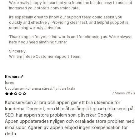
We’re really happy to hear that you found the builder easy to use and
increased your store's conversion rate.
It’s especially great to know our support team could assist you
quickly and effectively. Providing clear, fast, and helpful support is
something we truly strive for.
Thanks again for your kind words and for choosing us. We’re always
here if you need anything further.
Sincerely,
William | Beae Customer Support Team.
Kronura
İsveç
Uygulamayı kullanma süresi:1 yıldan fazla
7 Mayıs 2026
Kundservicen är bra och appen ger ett bra utseende för
kunderna. Däremot, om ditt mål är långsiktigt och fokuserat på
SEO, har appen stora problem som påverkar Google.
Appen uppdaterades nyligen och orsakade stora problem med
mina sidor. Ägaren av appen erbjöd ingen kompensation för
detta.