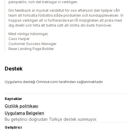
perspektiv, och det beklagar vi verkligen.
Din feedback är mycket värdefull för oss eftersom den hjälper vårt
team att fortsätta förbättra både produkten och kundupplevelsen. Vi
hoppas verkligen att vi fortfarande kan få möjligheten att prata med
dig direkt och hitta ett bättre sätt att stötta din butik framöver.
Med vänliga hälsningar,
Cass Harper
Customer Success Manager
Beae Landing Page Builder
Destek
Uygulama desteği Omnise.com tarafından sağlanmaktadır.
Kaynaklar
Gizlilik politikası
Uygulama Belgeleri
Bu geliştirici doğrudan Türkçe destek sunmuyor.
Geliştirici