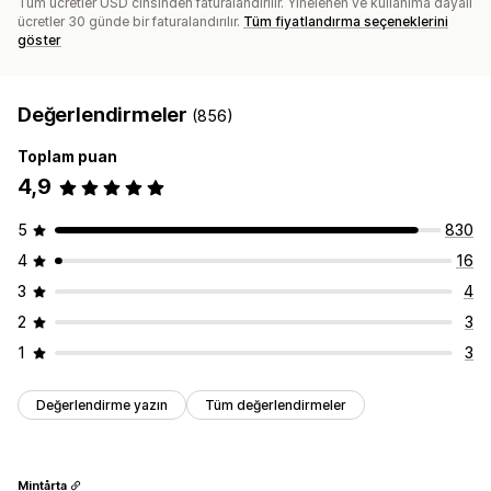
Tüm ücretler USD cinsinden faturalandırılır. Yinelenen ve kullanıma dayalı
ücretler 30 günde bir faturalandırılır.
Tüm fiyatlandırma seçeneklerini
göster
Değerlendirmeler
(856)
Toplam puan
4,9
5
830
4
16
3
4
2
3
1
3
Değerlendirme yazın
Tüm değerlendirmeler
Mintårta