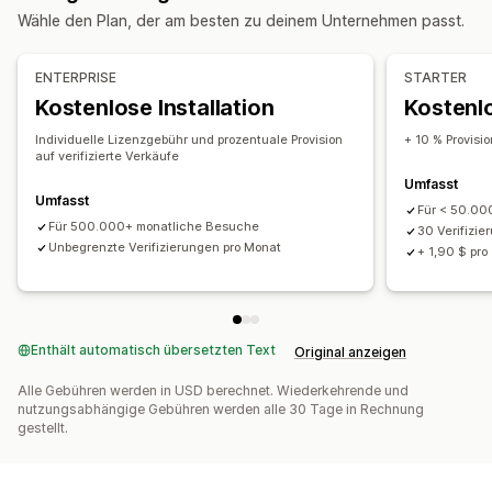
Wähle den Plan, der am besten zu deinem Unternehmen passt.
Zeitlich begrenzte Angebote
Banner
Individuelle Rabatte
Rabatte verwalten
ENTERPRISE
STARTER
Kampagnen
Segmentierung
Tracking
Analysen
Kostenlose Installation
Kostenlo
Individuelle Lizenzgebühr und prozentuale Provision
+ 10 % Provisio
auf verifizierte Verkäufe
Umfasst
Umfasst
Für < 50.00
Für 500.000+ monatliche Besuche
30 Verifizie
Unbegrenzte Verifizierungen pro Monat
+ 1,90 $ pro
Enthält automatisch übersetzten Text
Original anzeigen
Alle Gebühren werden in USD berechnet. Wiederkehrende und
nutzungsabhängige Gebühren werden alle 30 Tage in Rechnung
gestellt.