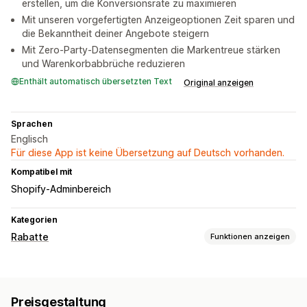
erstellen, um die Konversionsrate zu maximieren
Mit unseren vorgefertigten Anzeigeoptionen Zeit sparen und
die Bekanntheit deiner Angebote steigern
Mit Zero-Party-Datensegmenten die Markentreue stärken
und Warenkorbabbrüche reduzieren
Enthält automatisch übersetzten Text
Original anzeigen
Sprachen
Englisch
Für diese App ist keine Übersetzung auf Deutsch vorhanden.
Kompatibel mit
Shopify-Adminbereich
Kategorien
Rabatte
Funktionen anzeigen
Rabatt-Typen
Rabattcodes
Coupons
Prozentuale Rabatte
Preisgestaltung
Warenkorbrabatte
Checkout-Rabatte