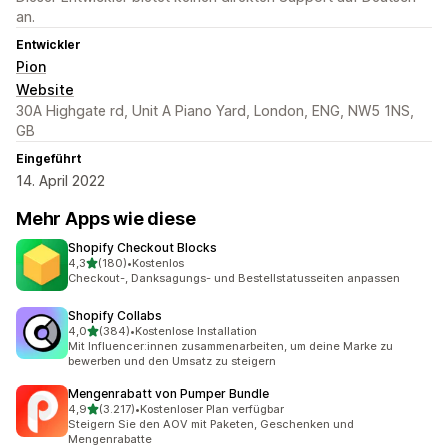
an.
Entwickler
Pion
Website
30A Highgate rd, Unit A Piano Yard, London, ENG, NW5 1NS,
GB
Eingeführt
14. April 2022
Mehr Apps wie diese
Shopify Checkout Blocks
von 5 Sternen
4,3
(180)
•
Kostenlos
180 Rezensionen insgesamt
Checkout-, Danksagungs- und Bestellstatusseiten anpassen
Shopify Collabs
von 5 Sternen
4,0
(384)
•
Kostenlose Installation
384 Rezensionen insgesamt
Mit Influencer:innen zusammenarbeiten, um deine Marke zu
bewerben und den Umsatz zu steigern
Mengenrabatt von Pumper Bundle
von 5 Sternen
4,9
(3.217)
•
Kostenloser Plan verfügbar
3217 Rezensionen insgesamt
Steigern Sie den AOV mit Paketen, Geschenken und
Mengenrabatte