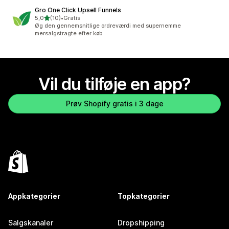
Gro One Click Upsell Funnels
ud af 5 stjerner
5,0
(10)
•
Gratis
10 anmeldelser i alt
Øg den gennemsnitlige ordreværdi med supernemme
mersalgstragte efter køb
Vil du tilføje en app?
Prøv Shopify gratis i 3 dage
Appkategorier
Topkategorier
Salgskanaler
Dropshipping