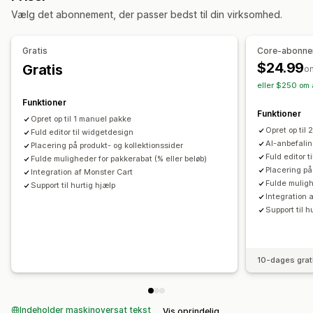
Vælg det abonnement, der passer bedst til din virksomhed.
Tilbud og anbefalinger
Produkttilføjelser
Produktanbefalinger
Ofte købt sammen
Gratis
Core-abonn
Sampak
Anbefalinger med kunstig intelligens
$24.99
Gratis
o
eller $250 om 
Analyser
Funktioner
Klikrater
Konverteringsrater
Funktioner
Opret op til 1 manuel pakke
Opret op til
Fuld editor til widgetdesign
AI-anbefalin
Placering på produkt- og kollektionssider
Fuld editor 
Fulde muligheder for pakkerabat (% eller beløb)
Placering på
Integration af Monster Cart
Fulde muligh
Support til hurtig hjælp
Integration 
Support til h
10-dages grat
Indeholder maskinoversat tekst
Vis oprindelig