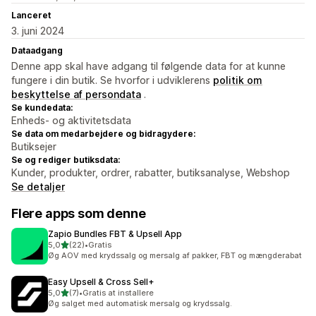
Lanceret
3. juni 2024
Dataadgang
Denne app skal have adgang til følgende data for at kunne
fungere i din butik. Se hvorfor i udviklerens
politik om
beskyttelse af persondata
.
Se kundedata:
Enheds- og aktivitetsdata
Se data om medarbejdere og bidragydere:
Butiksejer
Se og rediger butiksdata:
Kunder, produkter, ordrer, rabatter, butiksanalyse, Webshop
Se detaljer
Flere apps som denne
Zapio Bundles FBT & Upsell App
ud af 5 stjerner
5,0
(22)
•
Gratis
22 anmeldelser i alt
Øg AOV med krydssalg og mersalg af pakker, FBT og mængderabat
Easy Upsell & Cross Sell+
ud af 5 stjerner
5,0
(7)
•
Gratis at installere
7 anmeldelser i alt
Øg salget med automatisk mersalg og krydssalg.