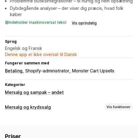
Problemfrie butiksintegrationer – til hurtig og nem opsætning
Dybdegående analyser – der viser dig præcis, hvad folk
køber
Indeholder maskinoversat tekst
Vis oprindelig
Sprog
Engelsk og Fransk
Denne app er ikke oversat til Dansk
Fungerer sammen med
Betaling
Shopify-administrator
Monster Cart Upsells
Kategorier
Mersalg og sampak – andet
Mersalg og krydssalg
Vis funktioner
Tilpasning
Mersalg på produktside
Træk og slip-editor
Priser
Tilpassede regler