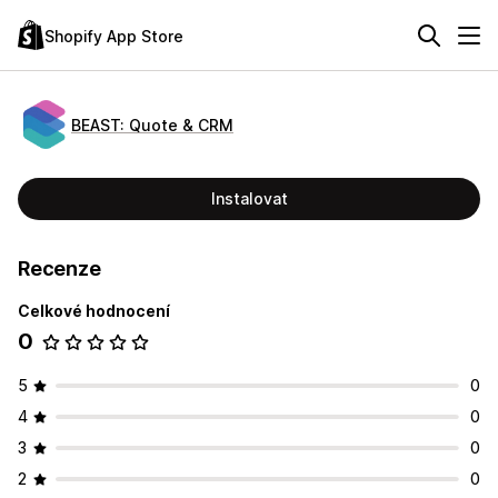
Shopify App Store
BEAST: Quote & CRM
Instalovat
Recenze
Celkové hodnocení
0
5
0
4
0
3
0
2
0