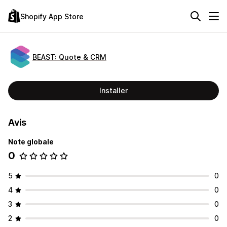
Shopify App Store
BEAST: Quote & CRM
Installer
Avis
Note globale
0
5
0
4
0
3
0
2
0