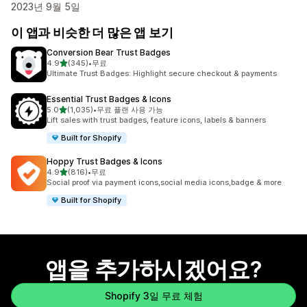
2023년 9월 5일
이 앱과 비슷한 더 많은 앱 보기
Conversion Bear Trust Badges
별 5개 중
4.9
(345)
•
무료
총 리뷰 345개
Ultimate Trust Badges: Highlight secure checkout & payments
Essential Trust Badges & Icons
별 5개 중
5.0
(1,035)
•
무료 플랜 사용 가능
총 리뷰 1035개
Lift sales with trust badges, feature icons, labels & banners
Built for Shopify
Hoppy Trust Badges & Icons
별 5개 중
4.9
(816)
•
무료
총 리뷰 816개
Social proof via payment icons,social media icons,badge & more
Built for Shopify
앱을 추가하시겠어요?
Shopify 3일 무료 체험