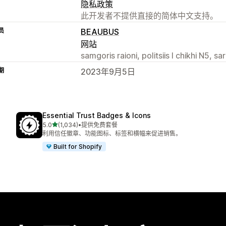
隐私政策
此开发者不提供直接的简体中文支持。
员
BEAUBUS
网站
samgoris raioni, politsiis I chikhi N5, sa
期
2023年9月5日
Essential Trust Badges & Icons
星（满分 5 星）
5.0
(1,034)
•
提供免费套餐
总共 1034 条评论
利用信任徽章、功能图标、标签和横幅来促进销售。
Built for Shopify