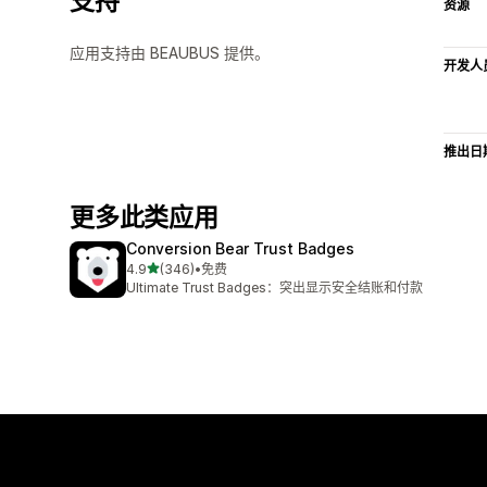
支持
资源
应用支持由 BEAUBUS 提供。
开发人
推出日
更多此类应用
Conversion Bear Trust Badges
星（满分 5 星）
4.9
(346)
•
免费
总共 346 条评论
Ultimate Trust Badges：突出显示安全结账和付款