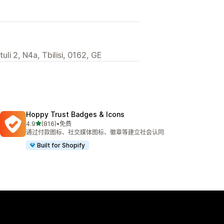
rtuli 2, N4a, Tbilisi, 0162, GE
Hoppy Trust Badges & Icons
星（满分 5 星）
4.9
(816)
•
免费
总共 816 条评论
通过付款图标、社交媒体图标、徽章等建立社会认同
Built for Shopify