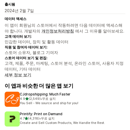
출시됨
2024년 2월 7일
데이터 액세스
이 앱이 회원님의 스토어에서 작동하려면 다음 데이터에 액세스해
야 합니다. 개발자의
개인정보처리방침
에서 그 이유를 알아보세요.
고객 데이터 보기:
민감한 데이터, 장치 및 활동 데이터
직원 및 참여자 데이터 보기:
스토어 소유자, 블로그 기여자
스토어 데이터 보기 및 편집:
고객, 제품, 주문, 마케팅, 스토어 분석, 온라인 스토어, 사용자 지정
데이터, 기타 데이터
세부 정보 보기
이 앱과 비슷한 더 많은 앱 보기
CJdropshipping: Much Faster
별 5개 중
4.9
(2,549)
•
무료 설치
총 리뷰 2549개
You Sell - We source and ship for you!
Printify: Print on Demand
별 5개 중
4.7
(4,318)
•
무료 설치
총 리뷰 4318개
Create and Sell Custom Products, We Handle the Rest.