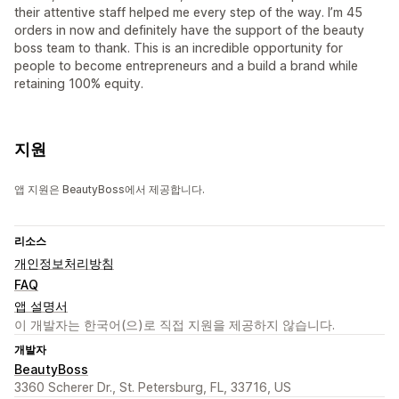
their attentive staff helped me every step of the way. I’m 45
orders in now and definitely have the support of the beauty
boss team to thank. This is an incredible opportunity for
people to become entrepreneurs and a build a brand while
retaining 100% equity.
지원
앱 지원은 BeautyBoss에서 제공합니다.
리소스
개인정보처리방침
FAQ
앱 설명서
이 개발자는 한국어(으)로 직접 지원을 제공하지 않습니다.
개발자
BeautyBoss
3360 Scherer Dr., St. Petersburg, FL, 33716, US