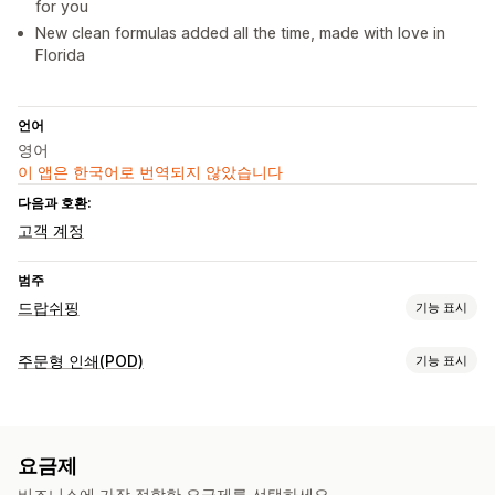
for you
New clean formulas added all the time, made with love in
Florida
언어
영어
이 앱은 한국어로 번역되지 않았습니다
다음과 호환:
고객 계정
범주
드랍쉬핑
기능 표시
판매할 수 있는 제품
주문형 인쇄(POD)
기능 표시
건강 및 뷰티
제품 맞춤 설정
조달(소싱) 위치
사용자 지정 패키지
디자인 도구
실물 모형 생성기
미국
요금제
개인 맞춤 설정
사용자 지정 템플릿
비즈니스에 가장 적합한 요금제를 선택하세요.