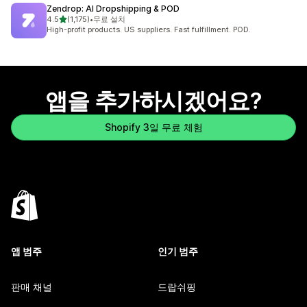
Zendrop: AI Dropshipping & POD
별 5개 중
4.5
(1,175)
•
무료 설치
총 리뷰 1175개
High-profit products. US suppliers. Fast fulfillment. POD.
앱을 추가하시겠어요?
Shopify 3일 무료 체험
앱 범주
인기 범주
판매 채널
드랍쉬핑