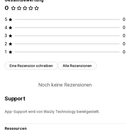
0
5
0
4
0
3
0
2
0
1
0
Eine Rezension schreiben
Alle Rezensionen
Noch keine Rezensionen
Support
App-Support wird von Waizly Technology bereitgestellt.
Ressourcen