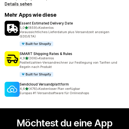
Details sehen
Mehr Apps wie diese
Essent Estimated Delivery Date
von 5 Sternen
5,0
(859)
•
Kostenlos
859 Rezensionen insgesamt
Voraussichtliches Lieferdatum plus Versandzeit anzeigen
(EDD/ETA)
Built for Shopify
SMART Shipping Rates & Rules
von 5 Sternen
4,9
(306)
•
Kostenlos
306 Rezensionen insgesamt
Postleitzahlen-Versandrechner zur Festlegung von Tarifen und
Regeln nach Produkt
Built for Shopify
Sendcloud Versandplattform
von 5 Sternen
4,6
(476)
•
Kostenloser Plan verfügbar
476 Rezensionen insgesamt
Europas #1 Versandsoftware für Onlineshops
Möchtest du eine App