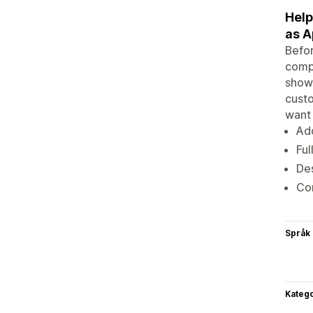
Help
as A
Befor
compa
shown
custo
want 
Add
Ful
De
Co
Språk
Katego