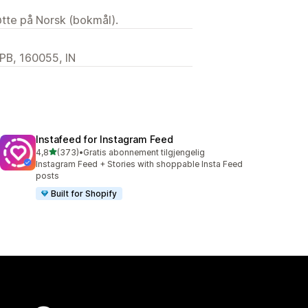
tøtte på Norsk (bokmål).
 PB, 160055, IN
Instafeed for Instagram Feed
av 5 stjerner
4,8
(373)
•
Gratis abonnement tilgjengelig
Totalt 373 omtaler
Instagram Feed + Stories with shoppable Insta Feed
posts
Built for Shopify