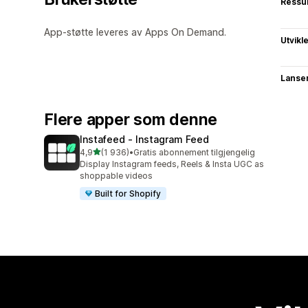
Ressu
App-støtte leveres av Apps On Demand.
Utvikl
Lanse
Flere apper som denne
Instafeed ‑ Instagram Feed
av 5 stjerner
4,9
(1 936)
•
Gratis abonnement tilgjengelig
Totalt 1936 omtaler
Display Instagram feeds, Reels & Insta UGC as
shoppable videos
Built for Shopify