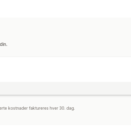
Gallerityper
Karusell
Rutenett
Glider
Tilpasning
Tilpassede stiler
Tilpasset CSS
Mobi
din.
rte kostnader faktureres hver 30. dag.