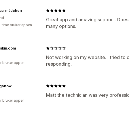
aarmädchen
and
Great app and amazing support. Does 
1 time bruker appen
many options.
iskin.com
Not working on my website. I tried to 
r bruker appen
responding.
ngShow
Matt the technician was very professio
r bruker appen