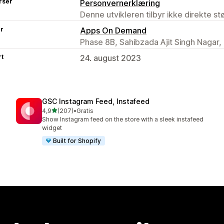
rser
Personvernerklæring
Denne utvikleren tilbyr ikke direkte s
er
Apps On Demand
Phase 8B, Sahibzada Ajit Singh Nagar,
rt
24. august 2023
GSC Instagram Feed, Instafeed
av 5 stjerner
4,9
(207)
•
Gratis
Totalt 207 omtaler
Show Instagram feed on the store with a sleek instafeed
widget
Built for Shopify