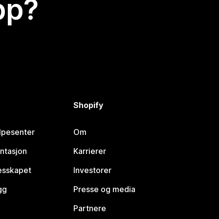
app?
Shopify
lpesenter
Om
ntasjon
Karrierer
lesskapet
Investorer
gg
Presse og media
Partnere