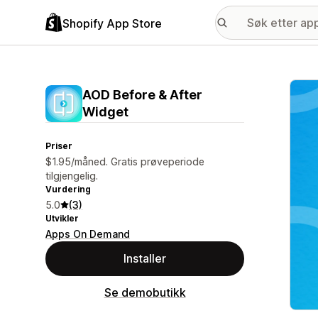
Shopify App Store
Galle
AOD Before & After
Widget
Priser
$1.95/måned. Gratis prøveperiode
tilgjengelig.
Vurdering
5.0
(3)
Utvikler
Apps On Demand
Installer
Se demobutikk