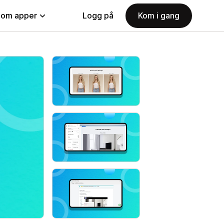
nom apper
Logg på
Kom i gang