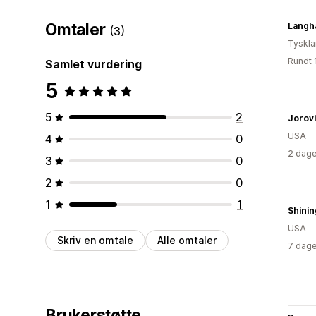
Omtaler
Langh
(3)
Tyskl
Rundt 
Samlet vurdering
5
5
2
Jorov
USA
4
0
2 dage
3
0
2
0
1
1
Shini
USA
Skriv en omtale
Alle omtaler
7 dage
Brukerstøtte