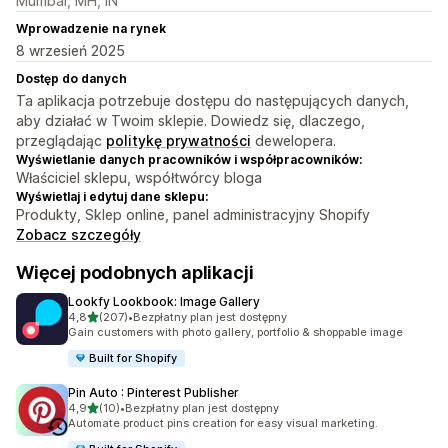
Mumbai, MH, IN
Wprowadzenie na rynek
8 wrzesień 2025
Dostęp do danych
Ta aplikacja potrzebuje dostępu do następujących danych,
aby działać w Twoim sklepie. Dowiedz się, dlaczego,
przeglądając
politykę prywatności
dewelopera.
Wyświetlanie danych pracowników i współpracowników:
Właściciel sklepu, współtwórcy bloga
Wyświetlaj i edytuj dane sklepu:
Produkty, Sklep online, panel administracyjny Shopify
Zobacz szczegóły
Więcej podobnych aplikacji
Lookfy Lookbook: Image Gallery
na 5 gwiazdek
4,8
(207)
•
Bezpłatny plan jest dostępny
Łączna liczba recenzji: 207
Gain customers with photo gallery, portfolio & shoppable image
Built for Shopify
Pin Auto : Pinterest Publisher
na 5 gwiazdek
4,9
(10)
•
Bezpłatny plan jest dostępny
Łączna liczba recenzji: 10
Automate product pins creation for easy visual marketing.