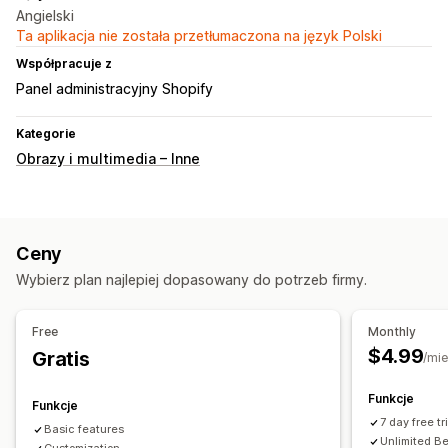
Angielski
Ta aplikacja nie została przetłumaczona na język Polski
Współpracuje z
Panel administracyjny Shopify
Kategorie
Obrazy i multimedia – Inne
Ceny
Wybierz plan najlepiej dopasowany do potrzeb firmy.
Free
Monthly
$4.99
Gratis
/mie
Funkcje
Funkcje
7 day free tr
Basic features
Unlimited Be