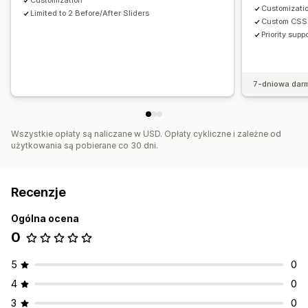
Customization
Customizati
Limited to 2 Before/After Sliders
Custom CSS
Priority supp
7-dniowa dar
Wszystkie opłaty są naliczane w USD. Opłaty cykliczne i zależne od
użytkowania są pobierane co 30 dni.
Recenzje
Ogólna ocena
0
5
0
4
0
3
0