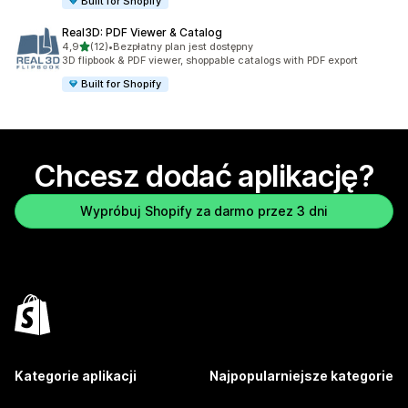
Built for Shopify
Real3D: PDF Viewer & Catalog
na 5 gwiazdek
4,9
(12)
•
Bezpłatny plan jest dostępny
Łączna liczba recenzji: 12
3D flipbook & PDF viewer, shoppable catalogs with PDF export
Built for Shopify
Chcesz dodać aplikację?
Wypróbuj Shopify za darmo przez 3 dni
Kategorie aplikacji
Najpopularniejsze kategorie