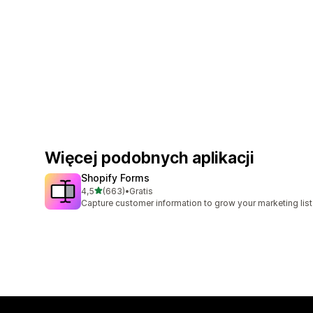
Więcej podobnych aplikacji
Shopify Forms
na 5 gwiazdek
4,5
(663)
•
Gratis
Łączna liczba recenzji: 663
Capture customer information to grow your marketing list