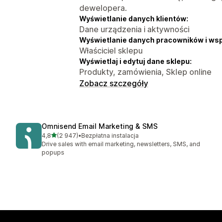
dewelopera.
Wyświetlanie danych klientów:
Dane urządzenia i aktywności
Wyświetlanie danych pracowników i ws
Właściciel sklepu
Wyświetlaj i edytuj dane sklepu:
Produkty, zamówienia, Sklep online
Zobacz szczegóły
Omnisend Email Marketing & SMS
na 5 gwiazdek
4,8
(2 947)
•
Bezpłatna instalacja
Łączna liczba recenzji: 2947
Drive sales with email marketing, newsletters, SMS, and
popups