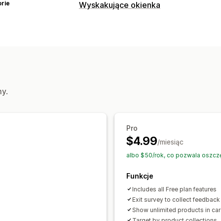
rie
Wyskakujące okienka
Rodzaje wyskakujących okienek
Zamiar opuszczenia strony
Ankiety
Niestandardowe wyskakujące okienk
Zarządzanie wyskakującymi okienkam
Edytor
my.
Pro
$4.99
/miesiąc
albo $50/rok, co pozwala oszcz
Funkcje
Includes all Free plan features
Exit survey to collect feedback
Show unlimited products in ca
Target by product collections