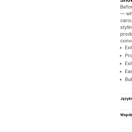
Befor
— whe
carou
styli
prod
conve
Exi
Pro
Exi
Eas
Bui
Języki
Współ