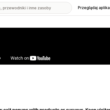
Przeglądaj aplika
nione obrazy w galerii
 exit popups with products or surveys. Keep visito