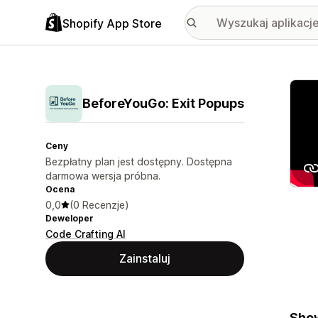
Shopify App Store
Wyróż
BeforeYouGo: Exit Popups
Ceny
Bezpłatny plan jest dostępny. Dostępna
darmowa wersja próbna.
Ocena
0,0
(0 Recenzje)
Deweloper
Code Crafting AI
Zainstaluj
Show