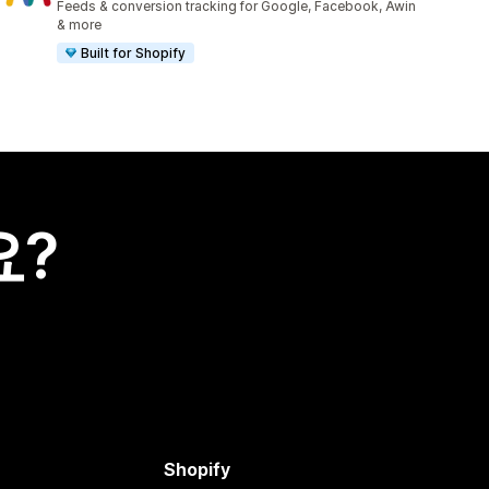
Feeds & conversion tracking for Google, Facebook, Awin
& more
Built for Shopify
요?
Shopify