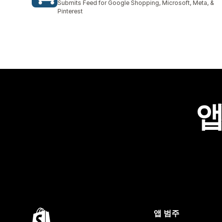
Submits Feed for Google Shopping, Microsoft, Meta, &
Pinterest
앱
앱 범주