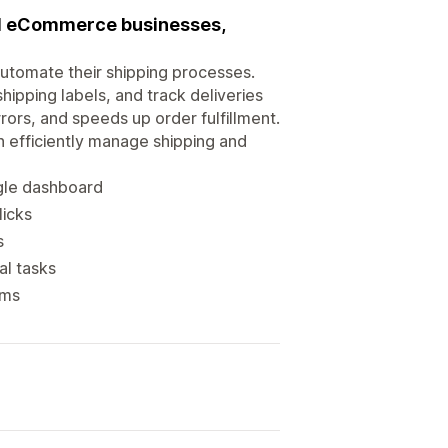
nd eCommerce businesses,
tomate their shipping processes.
ipping labels, and track deliveries
ors, and speeds up order fulfillment.
 efficiently manage shipping and
ngle dashboard
licks
s
al tasks
rms