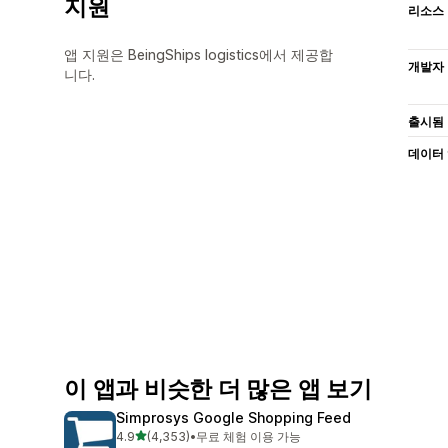
지원
리소스
앱 지원은 BeingShips logistics에서 제공합
개발자
니다.
출시됨
데이터
이 앱과 비슷한 더 많은 앱 보기
Simprosys Google Shopping Feed
별 5개 중
4.9
(4,353)
•
무료 체험 이용 가능
총 리뷰 4353개