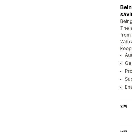
Bein
savi
Being
The a
from 
With 
keep
Aut
Gen
Pro
Sup
En
언어
범주