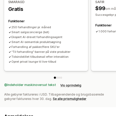
SMARAGD
SAFIR
Analyser
$99
Gratis
om må
Succesgebyr p
Funktioner
Funktioner
250 forhandlinger pr. måned
1.000 forhan
Smart salgsconcierge (bot)
Ekspert AI-drevet forhandlingsagent
Smart AI-semantisk produktsøgning
Forhandling af pakker/flere SKU'er
“Til forhandling”-banner på viste produkter
Tidsindstillet tilbudsmail efter interaktion
Opret privat lounge til live-tilbud
Indeholder maskinoversat tekst
Vis oprindelig
Alle gebyrer faktureres i USD. Tilbagevendende og brugsbaserede
gebyrer faktureres hver 30. dag.
Se alle prismuligheder