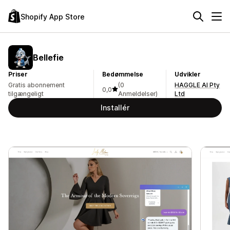
Shopify App Store
Bellefie
Priser
Bedømmelse
Udvikler
Gratis abonnement
(0
HAGGLE AI Pty
0,0
tilgængeligt
Anmeldelser)
Ltd
Installér