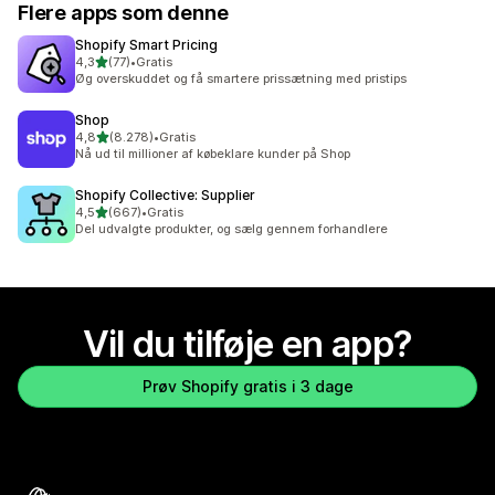
Flere apps som denne
Shopify Smart Pricing
ud af 5 stjerner
4,3
(77)
•
Gratis
77 anmeldelser i alt
Øg overskuddet og få smartere prissætning med pristips
Shop
ud af 5 stjerner
4,8
(8.278)
•
Gratis
8278 anmeldelser i alt
Nå ud til millioner af købeklare kunder på Shop
Shopify Collective: Supplier
ud af 5 stjerner
4,5
(667)
•
Gratis
667 anmeldelser i alt
Del udvalgte produkter, og sælg gennem forhandlere
Vil du tilføje en app?
Prøv Shopify gratis i 3 dage