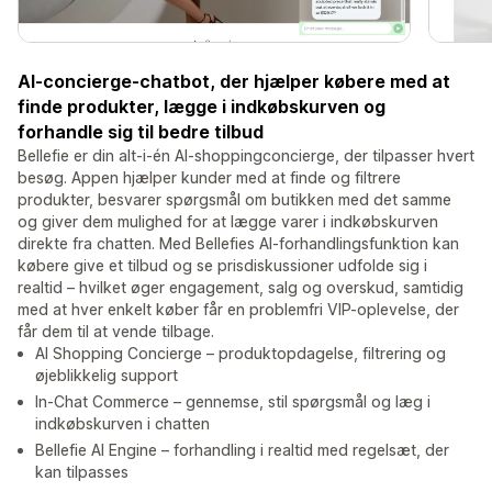
AI-concierge-chatbot, der hjælper købere med at
finde produkter, lægge i indkøbskurven og
forhandle sig til bedre tilbud
Bellefie er din alt-i-én AI-shoppingconcierge, der tilpasser hvert
besøg. Appen hjælper kunder med at finde og filtrere
produkter, besvarer spørgsmål om butikken med det samme
og giver dem mulighed for at lægge varer i indkøbskurven
direkte fra chatten. Med Bellefies AI-forhandlingsfunktion kan
købere give et tilbud og se prisdiskussioner udfolde sig i
realtid – hvilket øger engagement, salg og overskud, samtidig
med at hver enkelt køber får en problemfri VIP-oplevelse, der
får dem til at vende tilbage.
AI Shopping Concierge – produktopdagelse, filtrering og
øjeblikkelig support
In-Chat Commerce – gennemse, stil spørgsmål og læg i
indkøbskurven i chatten
Bellefie AI Engine – forhandling i realtid med regelsæt, der
kan tilpasses