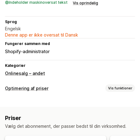
Indeholder maskinoversat tekst
Vis oprindelig
Sprog
Engelsk
Denne app er ikke oversat til Dansk
Fungerer sammen med
Shopify-administrator
Kategorier
Onlinesalg – andet
Optimering af priser
Vis funktioner
Prisstyring
Regler drevet af kunstig intelligens
Priser
Automatisk genprissætning
Forhandling af priser
Vælg det abonnement, der passer bedst til din virksomhed.
Overvågning
A/B-test
Trendanalyse
Rapporter
Kontrolpaneler