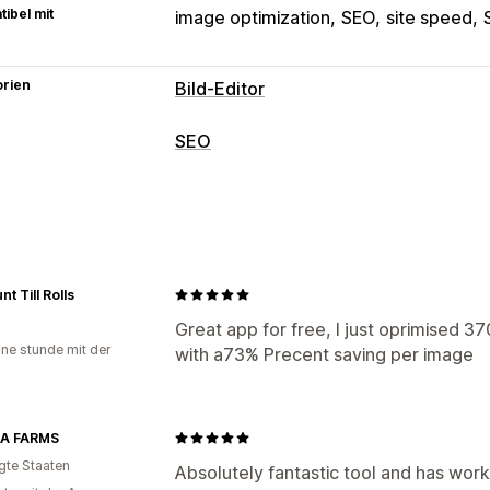
ibel mit
image optimization
SEO
site speed
orien
Bild-Editor
Bildoptimierung
SEO
Automatische Optimierung
Bildkomp
SEO-Tools
Alt-Text
KI-Generierung
Generative 
Bildkomprimierung
Bildgrößenänder
Massenbearbeitung
Seitenindizierung
Meta-Tags
Robots
Formatkonvertierung
Komprimierung
Bildoptimierung
Geschwindigkeitsop
t Till Rolls
Leistungsüberwachung
Great app for free, I just oprimised 3
ine stunde mit der
with a73% Precent saving per image
SEO-Wertung
Audits
Analysen
A FARMS
igte Staaten
Absolutely fantastic tool and has work