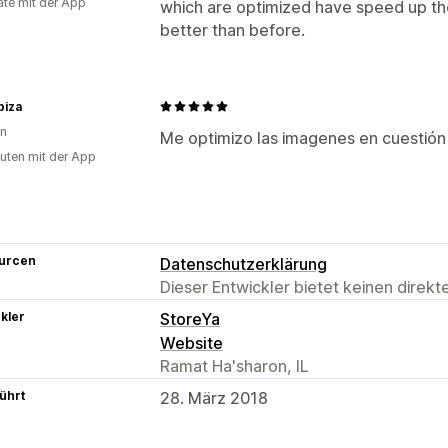
te mit der App
which are optimized have speed up th
better than before.
biza
en
Me optimizo las imagenes en cuestió
uten mit der App
urcen
Datenschutzerklärung
Dieser Entwickler bietet keinen direk
kler
StoreYa
Website
Ramat Ha'sharon, IL
ührt
28. März 2018