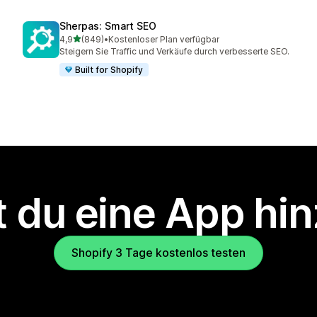
Sherpas: Smart SEO
von 5 Sternen
4,9
(849)
•
Kostenloser Plan verfügbar
849 Rezensionen insgesamt
Steigern Sie Traffic und Verkäufe durch verbesserte SEO.
Built for Shopify
 du eine App hi
Shopify 3 Tage kostenlos testen