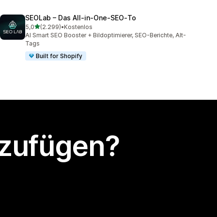
SEOLab – Das All‑in‑One‑SEO‑To
von 5 Sternen
5,0
(2.299)
•
Kostenlos
2299 Rezensionen insgesamt
AI Smart SEO Booster + Bildoptimierer, SEO-Berichte, Alt-
Tags
Built for Shopify
nzufügen?