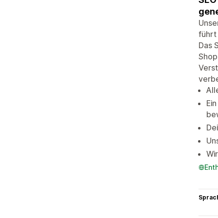
gene
Unser
führt
Das 
Shops
Verst
verbe
All
Ein
be
Dei
Uns
Wir
Ent
Sprac