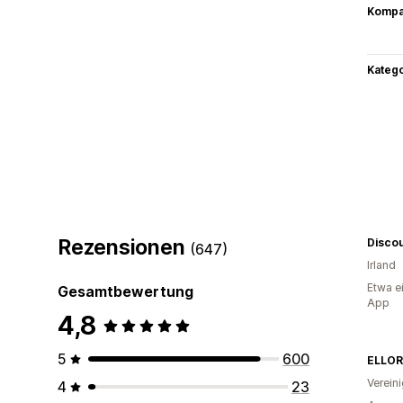
Kompat
Kateg
Rezensionen
Discoun
(647)
Irland
Etwa e
Gesamtbewertung
App
4,8
5
600
ELLOR
Verein
4
23