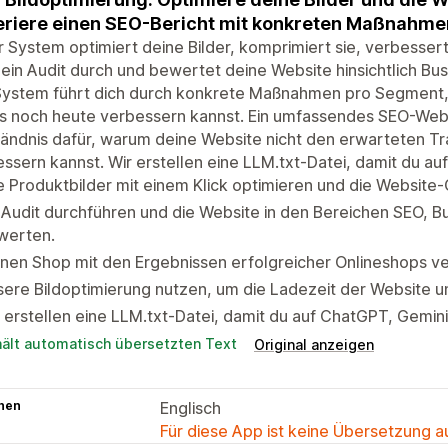
riere einen SEO-Bericht mit konkreten Maßnahme
 System optimiert deine Bilder, komprimiert sie, verbesser
 ein Audit durch und bewertet deine Website hinsichtlich Bu
System führt dich durch konkrete Maßnahmen pro Segment, 
 noch heute verbessern kannst. Ein umfassendes SEO-Websit
ändnis dafür, warum deine Website nicht den erwarteten Tra
ssern kannst. Wir erstellen eine LLM.txt-Datei, damit du a
e Produktbilder mit einem Klick optimieren und die Website
 Audit durchführen und die Website in den Bereichen SEO, B
werten.
nen Shop mit den Ergebnissen erfolgreicher Onlineshops ve
ere Bildoptimierung nutzen, um die Ladezeit der Website u
 erstellen eine LLM.txt-Datei, damit du auf ChatGPT, Gemini
hält automatisch übersetzten Text
Original anzeigen
hen
Englisch
Für diese App ist keine Übersetzung 