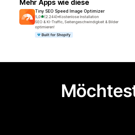
Mehr Apps wie diese
Tiny SEO Speed Image Optimizer
von 5 Sternen
5,0
(2.244)
•
Kostenlose Installation
2244 Rezensionen insgesamt
SEO & KI-Traffic, Seitengeschwindigkeit & Bilder
optimieren!
Built for Shopify
Möchtest