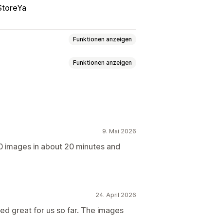
StoreYa
Funktionen anzeigen
Funktionen anzeigen
rimierung
Qualitätskontrolle
SEO
Befüllung
ung
ALT-Text
Sitemaps
.txt
Massenbearbeitung
Größenänderung
timierung
Theme-Optimierung
9. Mai 2026
70 images in about 20 minutes and
24. April 2026
ed great for us so far. The images