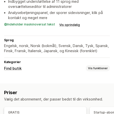
Indbygget understøttelse af 11 sprog med
oversættelseseditor til administratorer
Analysebetjeningspanel, der sporer sidevisninger, klik på
kontakt og meget mere
Indeholder maskinoversat tekst
Vis oprindelig
Sprog
Engelsk, norsk, Norsk (bokmål), Svensk, Dansk, Tysk, Spansk,
Finsk, Fransk, Italiensk, Japansk, og Kinesisk (forenklet)
Kategorier
Find butik
Vis funktioner
Visningsindstillinger
Lokaliseringsside
Stilarter til kort
Vejledning
Priser
Tilpasset branding
Billeder
Flere sprog
Flere lokationer
Vælg det abonnement, der passer bedst til din virksomhed.
Dynamisk på mobil
Søgning og filtre
GRATIS
Startup-abo