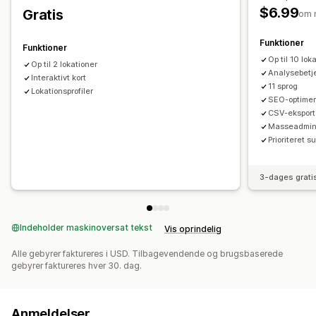
Lokationssøgning
Søgning efter butiksnavn
Geolokation
$6.99
Gratis
om 
Afstandsfilter
Tilpassede filtre
Analyser
Funktioner
Funktioner
Op til 10 lok
Op til 2 lokationer
Analysebetj
Interaktivt kort
11 sprog
Lokationsprofiler
SEO-optimer
CSV-eksport
Masseadmini
Prioriteret s
3-dages grati
Indeholder maskinoversat tekst
Vis oprindelig
Alle gebyrer faktureres i USD. Tilbagevendende og brugsbaserede
gebyrer faktureres hver 30. dag.
Anmeldelser