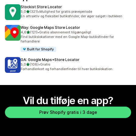
Stockist Store Locator
ud af 5 stjerner
5,0
(321)
•
Mulighed for gratis prøveperiode
321 anmeldelser i alt
En attraktiv og fleksibel butiksfinder, der øger salget i butikken
Way: Google Maps Store Locator
ud af 5 stjerner
4,6
(121)
•
Gratis abonnement tilgængeligt
121 anmeldelser i alt
Find butikslokationer med en Google Map-butiksfinder for
forhandlere
Built for Shopify
GA: Google Maps+Store Locator
ud af 5 stjerner
5,0
(108)
•
Gratis
108 anmeldelser i alt
Forhandlerkort og forhandlerfinder til hver butikslokation.
Vil du tilføje en app?
Prøv Shopify gratis i 3 dage