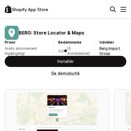
Shopify App Store
BERG: Store Locator & Maps
Priser
Bedømmelse
Udvikler
Gratis abonnement
(0
Berg Import
0,0
tilgængeligt
Anmeldelser)
Group
Installér
Se demobutik