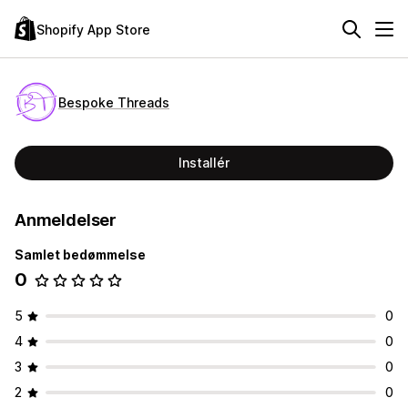
Shopify App Store
Bespoke Threads
Installér
Anmeldelser
Samlet bedømmelse
0
5
0
4
0
3
0
2
0