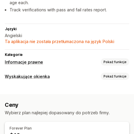
age each.
Track verifications with pass and fail rates report.
Języki
Angielski
Ta aplikacja nie została przetłumaczona na język Polski
Kategorie
Informacje prawne
Pokaż funkcje
Zgodność
Wyskakujące okienka
Pokaż funkcje
Weryfikacja wieku
Rodzaje wyskakujących okienek
Dostosowanie
Weryfikacja wieku
Pola wyboru
Wyskakujące okienka
Kolor i czcionka
Ceny
Zarządzanie wyskakującymi okienkami
Pozycja widżetu
Ograniczenia na stronie
Wybierz plan najlepiej dopasowany do potrzeb firmy.
Czcionka niestandardowa
Lokalizacja
Geolokalizacja
Targetowanie produktu
Geolokalizacja
Wielojęzyczne
Zapamiętaj mnie
Niestandardowy tekst
Przyciski
Forever Plan