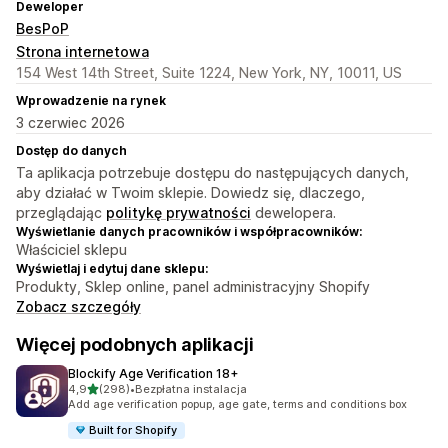
Deweloper
BesPoP
Strona internetowa
154 West 14th Street, Suite 1224, New York, NY, 10011, US
Wprowadzenie na rynek
3 czerwiec 2026
Dostęp do danych
Ta aplikacja potrzebuje dostępu do następujących danych,
aby działać w Twoim sklepie. Dowiedz się, dlaczego,
przeglądając
politykę prywatności
dewelopera.
Wyświetlanie danych pracowników i współpracowników:
Właściciel sklepu
Wyświetlaj i edytuj dane sklepu:
Produkty, Sklep online, panel administracyjny Shopify
Zobacz szczegóły
Więcej podobnych aplikacji
Blockify Age Verification 18+
na 5 gwiazdek
4,9
(298)
•
Bezpłatna instalacja
Łączna liczba recenzji: 298
Add age verification popup, age gate, terms and conditions box
Built for Shopify