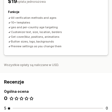
$19
opłata jednorazowa
Funkcje
All verification methods and ages
10+ templates
geo and per-country age targeting
Customize text, size, location, borders
Set cover/blur, positions, animations
Button sizes, logo, backgrounds
Preview settings as you change them
Wszystkie opłaty są naliczane w USD.
Recenzje
Ogólna ocena
0
5
0