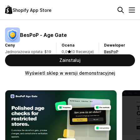
Shopify App Store
BesPoP ‑ Age Gate
Ceny
Ocena
Deweloper
Jednorazowa opłata: $19
0,0
(0 Recenzje)
BesPoP
Zainstaluj
Wyświetl sklep w wersji demonstracyjnej