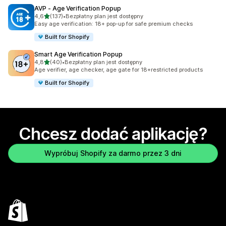
AVP ‑ Age Verification Popup
na 5 gwiazdek
4,6
(137)
•
Bezpłatny plan jest dostępny
Łączna liczba recenzji: 137
Easy age verification: 18+ pop-up for safe premium checks
Built for Shopify
Smart Age Verification Popup
na 5 gwiazdek
4,8
(40)
•
Bezpłatny plan jest dostępny
Łączna liczba recenzji: 40
Age verifier, age checker, age gate for 18+restricted products
Built for Shopify
Chcesz dodać aplikację?
Wypróbuj Shopify za darmo przez 3 dni