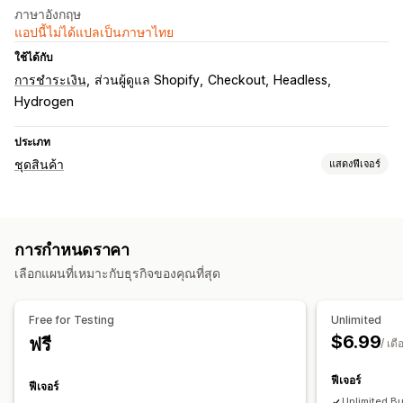
ภาษาอังกฤษ
แอปนี้ไม่ได้แปลเป็นภาษาไทย
ใช้ได้กับ
การชำระเงิน
ส่วนผู้ดูแล Shopify
Checkout
Headless
Hydrogen
ประเภท
ชุดสินค้า
แสดงฟีเจอร์
ประเภทชุดสินค้า
ชุดรวมมิกซ์แอนด์แมทช์
ชุดตัวเลือกสินค้า
สร้างกล่อง
การกำหนดราคา
ชุดที่กำหนดเอง
เลือกแผนที่เหมาะกับธุรกิจของคุณที่สุด
การกำหนดราคาที่ตั้งได้
การกำหนดราคาตามปริมาณการสั่งซื้อ
ตัวแบ่งปริมาณ
ส่วนลด
Free for Testing
Unlimited
เปอร์เซ็นต์ส่วนลด
การกำหนดราคาจำนวนมาก
$6.99
ฟรี
/ เดื
ฟีเจอร์
ฟีเจอร์
Unlimited B