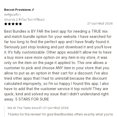
Bercot Provisions
สหรัฐอเมริกา
ประมาณ 2 ชั่วโมง ในการใช้แอป
27 กุมภาพันธ์ 2026
Best Bundles is BY FAR the best app for needing a TRUE mix
and match bundle option for your website. I have searched for
far too long to find the perfect app and I have finally found it.
Seriously just stop looking and just download it and you'll love
it. It's fully customizable. Other apps wouldn't allow me to have
a buy more save more option on any item in my store, it was
only on the item on the page it applied to. This one allows a
customer to pick and choose ANY item in your store that you
allow to put as an option in their cart for a discount. I've also
tried other apps that I had to uninstall because the discount
calculated improperly, so I'm so happy I found this app. I also
have to add that the customer service it top notch! They are
quick, kind and solved my issue that I didn't understand right
away. 5 STARS FOR SURE
Not At The Table ตอบแล้ว 27 กุมภาพันธ์ 2026
Thanks for the review! I’m glad BestBundles offers exactly what you’re