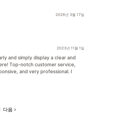
2026년 3월 17일
2023년 11월 1일
arly and simply display a clear and
here! Top-notch customer service,
ponsive, and very professional. I
다음