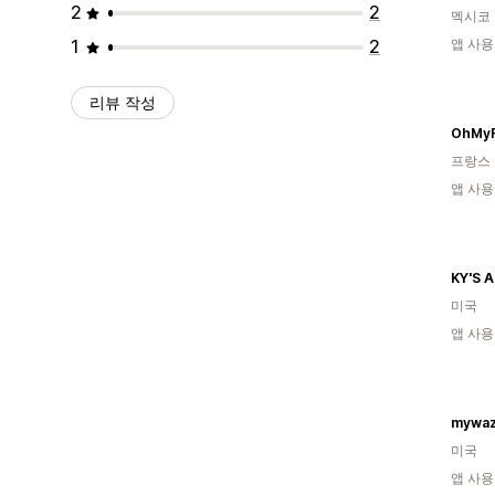
2
2
멕시코
1
2
앱 사용
리뷰 작성
OhMyF
프랑스
앱 사용
KY'S 
미국
앱 사용
mywa
미국
앱 사용