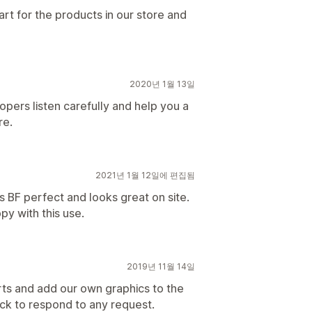
rt for the products in our store and
2020년 1월 13일
opers listen carefully and help you a
re.
2021년 1월 12일에 편집됨
is BF perfect and looks great on site.
py with this use.
2019년 11월 14일
ts and add our own graphics to the
ck to respond to any request.