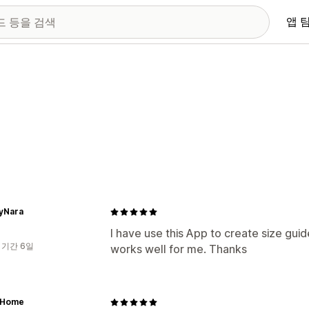
앱 
byNara
I have use this App to create size guid
 기간 6일
works well for me. Thanks
a Home