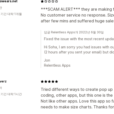
owears.net
탄
***SCAM ALERT*** they are making f
 기간 대략 1개월
No customer service no response. Siz
after few mins and suffered huge sal
답글 Relentless Apps개 2022년 6월 30일
Fixed the issue with the most recent upda
Hi Soha, I am sorry you had issues with o
(2 hours after you sent your email) but di
Jon
Relentless Apps
verz
아
Tried different ways to create pop up
 기간 대략 1시간
coding, other apps, but this one is th
Not like other apps. Love this app s
needs to make size charts. Thanks for