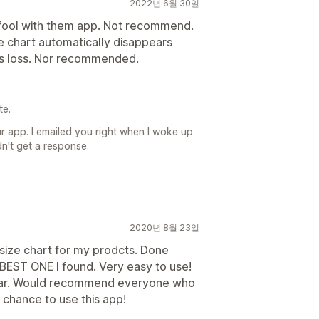
2022년 6월 30일
ool with them app. Not recommend.
e chart automatically disappears
es loss. Nor recommended.
te.
ur app. I emailed you right when I woke up
dn't get a response.
2020년 8월 23일
 size chart for my prodcts. Done
e BEST ONE I found. Very easy to use!
o far. Would recommend everyone who
 chance to use this app!