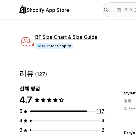
Shopify App Store
BF Size Chart & Size Guide
Built for Shopify
리뷰
(127)
전체 평점
Style
4.7
영국
앱 사용
5
117
4
4
3
2
Pitay