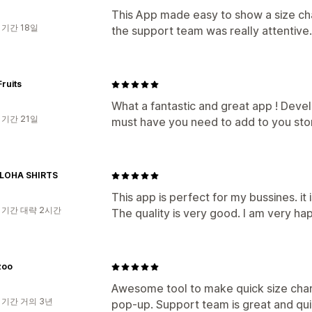
This App made easy to show a size cha
 기간 18일
the support team was really attentive.
ruits
What a fantastic and great app ! Devel
 기간 21일
must have you need to add to you sto
ALOHA SHIRTS
This app is perfect for my bussines. it 
 기간 대략 2시간
The quality is very good. I am very hap
zoo
Awesome tool to make quick size char
 기간 거의 3년
pop-up. Support team is great and qui