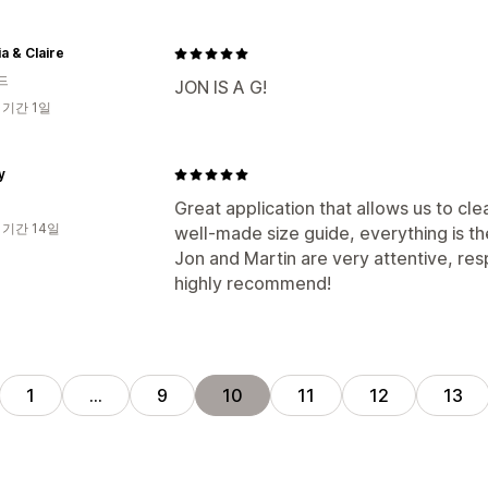
ia & Claire
드
JON IS A G!
 기간 1일
y
Great application that allows us to cle
 기간 14일
well-made size guide, everything is t
Jon and Martin are very attentive, res
highly recommend!
1
…
9
10
11
12
13