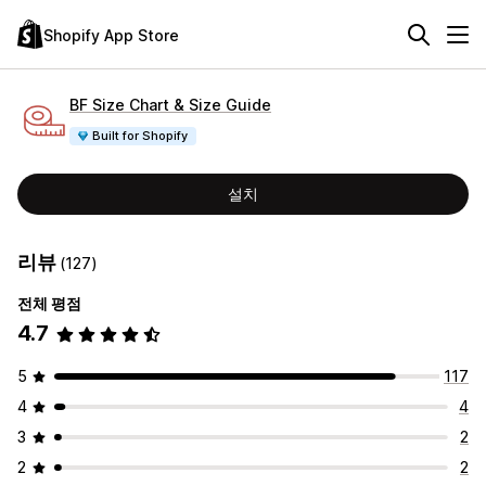
Shopify App Store
BF Size Chart & Size Guide
Built for Shopify
설치
리뷰
(127)
전체 평점
4.7
5
117
4
4
3
2
2
2