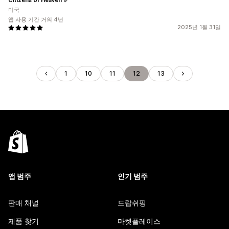
미국
앱 사용 기간 거의 4년
2025년 1월 31일
1
10
11
12
13
앱 범주
인기 범주
판매 채널
드랍쉬핑
제품 찾기
마켓플레이스