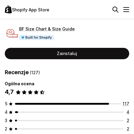
Shopify App Store
BF Size Chart & Size Guide
Built for Shopify
Zainstaluj
Recenzje
(127)
Ogólna ocena
4,7
5
117
4
4
3
2
2
2