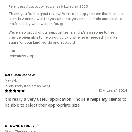
Relentless Apps odpowiedział(a) 6 kwiecień 2025
Thank you for the great review! We’re so happy to hear that the size
chart is working well for you and that you find it simple and reliable —
that’s exactly what we aim for. 🙌
We’re also proud of our support team, and it’s awesome to hear
they’ve been able to help you quickly whenever needed. Thanks
again for your kind words and support!
Jon
Relentless Apps
Café Café Jeans
Meksyk
15 dni korzystania z aplikacji
10 wrzesień 2024
It is really a very useful application, I hope it helps my clients to
be able to select their appropriate size.
CROWNE SYDNEY
Stany Zjednoczone