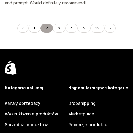
and prompt. Would definitely recommend!
1
2
3
4
5
13
Kategorie aplikacji
Najpopularniejsze kategorie
Kanały sprzedaży
Dropshipping
Wyszukiwanie produktów
Marketplace
Sprzedaż produktów
Recenzje produktu