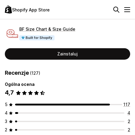
Shopify App Store
BF Size Chart & Size Guide
Built for Shopify
Zainstaluj
Recenzje
(127)
Ogólna ocena
4,7
5
117
4
4
3
2
2
2