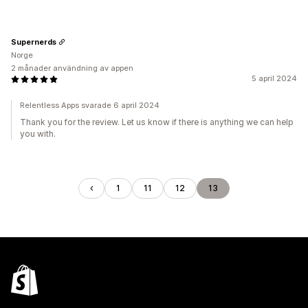
Supernerds
Norge
2 månader användning av appen
5 april 2024
Relentless Apps svarade 6 april 2024
Thank you for the review. Let us know if there is anything we can help
you with.
1
11
12
13