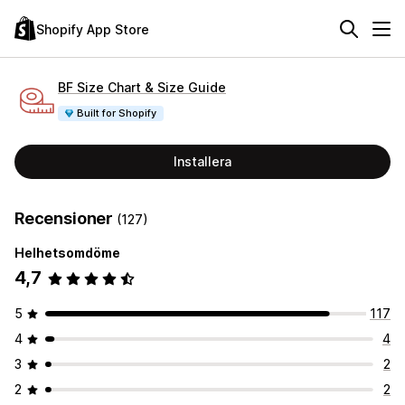
Shopify App Store
BF Size Chart & Size Guide
Built for Shopify
Installera
Recensioner
(127)
Helhetsomdöme
4,7
5
117
4
4
3
2
2
2