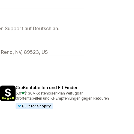
ten Support auf Deutsch an.
 Reno, NV, 89523, US
Größentabellen und Fit Finder
von 5 Sternen
5,0
(130)
•
Kostenloser Plan verfügbar
130 Rezensionen insgesamt
Größentabellen und KI-Empfehlungen gegen Retouren
Built for Shopify