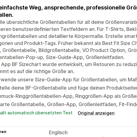
einfachste Weg, ansprechende, professionelle Grö
ellen.
lle übersichtliche Größentabellen für all deine Größenvariat
seren benutzerdefinierten Textfeldern an. Für T-Shirts, Be
größentabellen und detaillierte Körpermaße. Erstelle smar
orien und Produkt-Tags. Früher bekannt als Best Fit Size 
, Größentabelle, Bildgrößentabelle, VO Product Option, Grö
entabellen-Pop-up, Size-Guide-App, Größenleitfaden.
 App BF Sizechart wurde entwickelt, um Retouren zu reduz
mt es auf die richtige Größe an.
rwende unsere Size-Guide-App für Größentabellen, um Maß
telle deine BF-Größentabelle und füge deinen Produktseite
hmuck-Ringgrößentabellen-App, Ringgrößen-App als Größen
rte Größentabelle, Größen-App, Größenleitfäden, Fit-Find
hält automatisch übersetzten Text
Original anzeigen
hen
Englisch