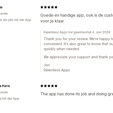
la
lande
Goede en handige app, ook is de cust
s ein jahr mit der App
voor je klaar
Relentless Apps hat geantwortet 4. Juni 2026
Thank you for your review. We're happy to
convenient. It's also great to know that 
quickly when needed.
We appreciate your support and thank yo
Jon
Relentless Apps
a Paris
lande
The app has done its job and doing gr
e mit der App