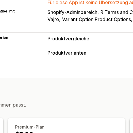
Für diese App ist keine Übersetzung 
ibel mit
Shopify-Adminbereich
R Terms and C
Vajro
Variant Option Product Options
orien
Produktvergleiche
Vergleichstools
Produktvarianten
Vergleichsseite
Vergleichstabelle
P
Anpassung
Multiprodukt
Spezifikationen
Suche
Schriftarten
Dimensionen
Benutzerd
Anzeigeoptionen
Benutzerdefinierte CSS
Größentabel
Tabellenlayout
Benutzerdefiniertes
Benutzerdefinierte Symbole
Benutze
hmen passt.
Import und Export
Schwebendes Di
Mehrere Sprachen
Übersetzung
Pro
Responsivität für Mobilgeräte
Premium-Plan