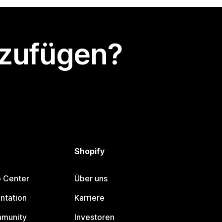
nzufügen?
Shopify
p Center
Über uns
ntation
Karriere
mmunity
Investoren