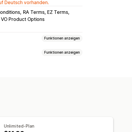
auf Deutsch vorhanden.
onditions
RA Terms, EZ Terms
VO Product Options
Funktionen anzeigen
Funktionen anzeigen
opups
Größentabellen
Unterschiede hervorheben
Bilder
efinierter Text
len
Übersetzung
Import und Export
 CSS
Farbe und Schriftart
rdefinierter Text
Vorlagen
agramm
Umrechnung in Einheiten
duktseite
Unlimited-Plan