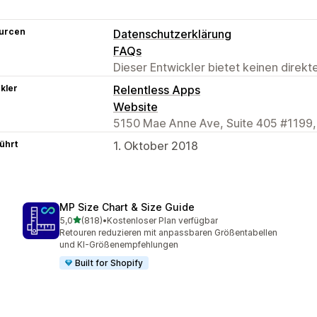
urcen
Datenschutzerklärung
FAQs
Dieser Entwickler bietet keinen direk
kler
Relentless Apps
Website
5150 Mae Anne Ave, Suite 405 #1199,
ührt
1. Oktober 2018
MP Size Chart & Size Guide
von 5 Sternen
5,0
(818)
•
Kostenloser Plan verfügbar
818 Rezensionen insgesamt
Retouren reduzieren mit anpassbaren Größentabellen
und KI-Größenempfehlungen
Built for Shopify