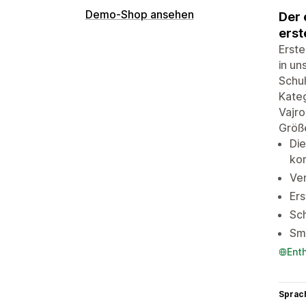
Demo-Shop ansehen
Der 
erst
Erste
in un
Schuh
Kateg
Vajro
Größ
Die
kom
Ve
Ers
Sc
Sma
Ent
Sprac