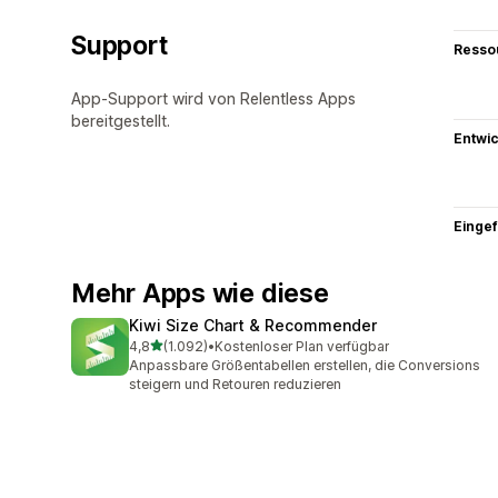
Support
Resso
App-Support wird von Relentless Apps
bereitgestellt.
Entwic
Eingef
Mehr Apps wie diese
Kiwi Size Chart & Recommender
von 5 Sternen
4,8
(1.092)
•
Kostenloser Plan verfügbar
1092 Rezensionen insgesamt
Anpassbare Größentabellen erstellen, die Conversions
steigern und Retouren reduzieren