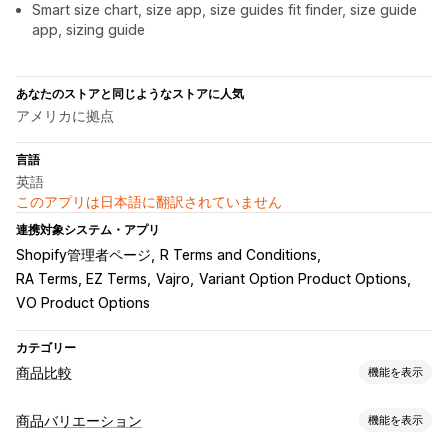
Smart size chart, size app, size guides fit finder, size guide
app, sizing guide
あなたのストアと同じようなストアに人気
アメリカに拠点
言語
英語
このアプリは日本語に翻訳されていません
連携対象システム・アプリ
Shopify管理者ページ
R Terms and Conditions
RA Terms, EZ Terms
Vajro
Variant Option Product Options
VO Product Options
カテゴリー
商品比較
機能を表示
比較ツール
商品バリエーション
機能を表示
比較ページ
比較テーブル
ポップアップ
サイズ表
複数商品