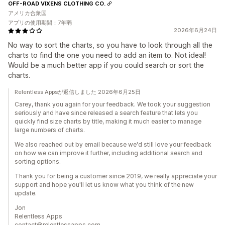
OFF-ROAD VIXENS CLOTHING CO.
アメリカ合衆国
アプリの使用期間：7年弱
2026年6月24日
No way to sort the charts, so you have to look through all the
charts to find the one you need to add an item to. Not ideal!
Would be a much better app if you could search or sort the
charts.
Relentless Appsが返信しました 2026年6月25日
Carey, thank you again for your feedback. We took your suggestion
seriously and have since released a search feature that lets you
quickly find size charts by title, making it much easier to manage
large numbers of charts.
We also reached out by email because we'd still love your feedback
on how we can improve it further, including additional search and
sorting options.
Thank you for being a customer since 2019, we really appreciate your
support and hope you'll let us know what you think of the new
update.
Jon
Relentless Apps
contact@relentlessapps.com