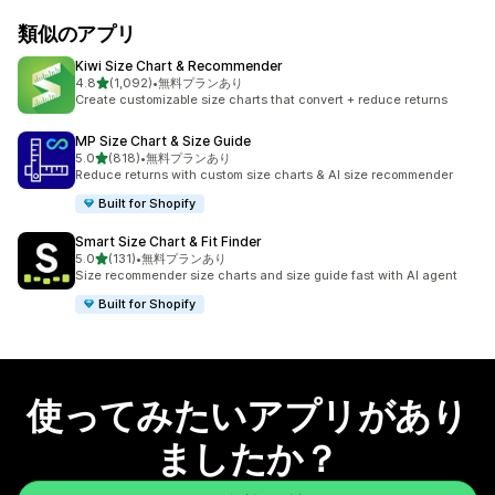
類似のアプリ
Kiwi Size Chart & Recommender
5つ星中
4.8
(1,092)
•
無料プランあり
合計レビュー数：1092件
Create customizable size charts that convert + reduce returns
MP Size Chart & Size Guide
5つ星中
5.0
(818)
•
無料プランあり
合計レビュー数：818件
Reduce returns with custom size charts & AI size recommender
Built for Shopify
Smart Size Chart & Fit Finder
5つ星中
5.0
(131)
•
無料プランあり
合計レビュー数：131件
Size recommender size charts and size guide fast with AI agent
Built for Shopify
使ってみたいアプリがあり
ましたか？