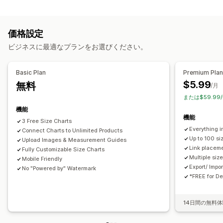
カスタマイズ
仕様
検索
相違点をハイライト
画像
フォント
寸法
カスタムテキスト
カスタムCSS
サイズ表
翻訳
表示オプション
価格設定
インポートとエクスポート
テーブルレイアウト
カスタムCSS
色とフォント
ビジネスに最適なプランをお選びください。
カスタムアイコン
カスタムテキスト
テンプレート
インポートとエクスポート
フローティングチャート
単位変換
Basic Plan
Premium Pla
複数言語
翻訳
商品ページ
モバイル対応
$5.99
無料
/月
または$59.99
機能
機能
3 Free Size Charts
Everything i
Connect Charts to Unlimited Products
Up to 100 si
Upload Images & Measurement Guides
Link placeme
Fully Customizable Size Charts
Multiple siz
Mobile Friendly
Export/ Impo
No "Powered by" Watermark
*FREE for D
14日間の無料