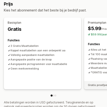
Prijs
Aangepaste CSS
Maattabellen
Vertaling
Weergaveopties
Kies het abonnement dat het beste bij je bedrijf past.
Importeren en exporteren
Opmaak tabel
Aangepaste CSS
Kleur en lettertype
Aangepaste pictogrammen
Aangepaste tekst
Templates
Basisplan
Premiumplan
Importeren en exporteren
Zwevende tabel
$5.99
Gratis
/ma
Eenheidsconversie
Meerdere talen
Vertaling
of $59.99/jaa
Productpagina
Mobiel responsief
Functies
Functies
3 Gratis Maattabellen
Alles uit het
Koppel maattabellen aan een onbeperkt aa
Tot 100 maa
Volledig aanpasbare maattabellen
Plaatsing va
Aangepaste positie van de knop
Meerdere ma
Aangepaste pictogrammen voor maattabelle
Maattabelle
Geen merkvermelding
*GRATIS voo
Gratis proefp
Alle betalingen worden in USD gefactureerd. Terugkerende en op
gebruik gebaseerde kosten worden om de 30 dagen gefactureerd.