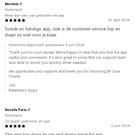
Montela
Nederland
Meer dan een jaar gebruiken de app
30 april 2026
Goede en handige app, ook is de customer service top en
staan ze snel voor je klaar
Relentless Apps heeft geantwoord 4 juni 2026
Thank you for your review. We're happy to hear that you find the app
useful and convenient. It's also great to know that our support team
was able to assist you quickly when needed.
We appreciate your support and thank you for choosing BF Size
Charts.
Jon
Relentless Apps
Novella Paris
Nederland
22 dagen gebruiken de app
5 juni 2026
The app has done its job and doing great for me!