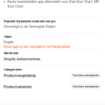
Beste maattabellen app alternatief voor Kiwi Size Chart, MP
Size Chart
Populair bij winkels zoals die van jou
Gevestigd in de Verenigde Staten
Talen
Engels
Deze app is niet vertaald in het Nederlands
Werkt met
Shopify-beheercentrum
Categorieën
Productvergelijking
Functies weergeven
Vergelijkingstools
Productvarianten
Functies weergeven
Vergelijkingspagina
Vergelijkingstabel
Pop-ups
Aanpassing
Maattabellen
Meerdere producten
Specificaties
Zoeken
Lettertypen
Afmetingen
Aangepaste tekst
Verschillen markeren
Afbeeldingen