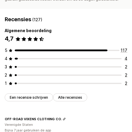
Recensies
(127)
Algemene beoordeling
4,7
5
117
4
4
3
2
2
2
1
2
Een recensie schrijven
Alle recensies
OFF-ROAD VIXENS CLOTHING CO.
Verenigde Staten
Bijna 7 jaar gebruiken de app