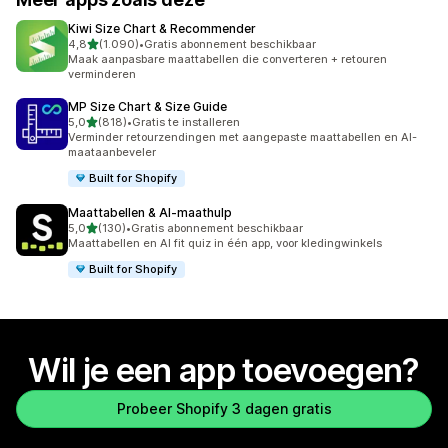
Kiwi Size Chart & Recommender
van 5 sterren
4,8
(1.090)
•
Gratis abonnement beschikbaar
1090 recensies in totaal
Maak aanpasbare maattabellen die converteren + retouren
verminderen
MP Size Chart & Size Guide
van 5 sterren
5,0
(818)
•
Gratis te installeren
818 recensies in totaal
Verminder retourzendingen met aangepaste maattabellen en AI-
maataanbeveler
Built for Shopify
Maattabellen & AI‑maathulp
van 5 sterren
5,0
(130)
•
Gratis abonnement beschikbaar
130 recensies in totaal
Maattabellen en AI fit quiz in één app, voor kledingwinkels
Built for Shopify
Wil je een app toevoegen?
Probeer Shopify 3 dagen gratis