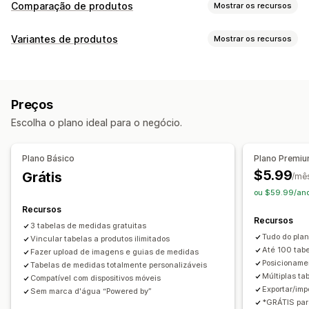
Comparação de produtos
Mostrar os recursos
Ferramentas de comparação
Variantes de produtos
Mostrar os recursos
Página de comparação
Tabela de comparação
Pop-ups
Personalização
Gráficos de tamanhos
Multiproduto
Especificações
Fontes
Dimensões
Texto personalizado
Pesquisa
Destacar diferenças
Imagens
Preços
CSS personalizado
Gráficos de tamanhos
Tradução
Opções de exibição
Escolha o plano ideal para o negócio.
Importação e exportação
Layout da tabela
CSS personalizado
Cor e fonte
Ícones personalizados
Texto personalizado
Modelos
Plano Básico
Plano Premi
Importação e exportação
Gráfico flutuante
$5.99
Grátis
/mê
Conversão de unidade
Em vários idiomas
Tradução
ou $59.99/ano
Página do produto
Recursos
Recursos
Responsividade para dispositivos móveis
3 tabelas de medidas gratuitas
Tudo do plan
Vincular tabelas a produtos ilimitados
Até 100 tab
Fazer upload de imagens e guias de medidas
Posicionamen
Tabelas de medidas totalmente personalizáveis
Múltiplas ta
Compatível com dispositivos móveis
Exportar/imp
Sem marca d'água “Powered by”
*GRÁTIS par