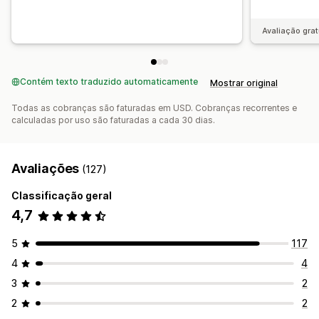
Avaliação grat
Contém texto traduzido automaticamente
Mostrar original
Todas as cobranças são faturadas em USD. Cobranças recorrentes e
calculadas por uso são faturadas a cada 30 dias.
Avaliações
(127)
Classificação geral
4,7
5
117
4
4
3
2
2
2