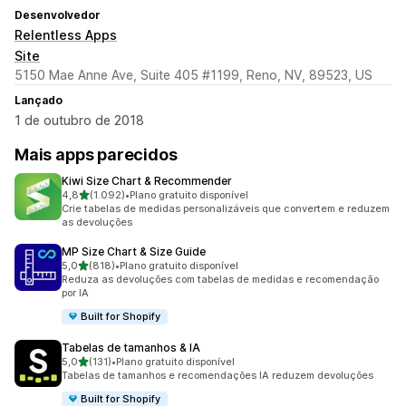
Desenvolvedor
Relentless Apps
Site
5150 Mae Anne Ave, Suite 405 #1199, Reno, NV, 89523, US
Lançado
1 de outubro de 2018
Mais apps parecidos
Kiwi Size Chart & Recommender
de 5 estrelas
4,8
(1.092)
•
Plano gratuito disponível
1092 avaliações ao todo
Crie tabelas de medidas personalizáveis que convertem e reduzem
as devoluções
MP Size Chart & Size Guide
de 5 estrelas
5,0
(818)
•
Plano gratuito disponível
818 avaliações ao todo
Reduza as devoluções com tabelas de medidas e recomendação
por IA
Built for Shopify
Tabelas de tamanhos & IA
de 5 estrelas
5,0
(131)
•
Plano gratuito disponível
131 avaliações ao todo
Tabelas de tamanhos e recomendações IA reduzem devoluções
Built for Shopify