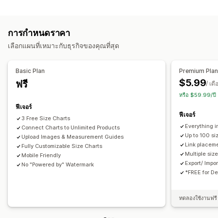
การปรับแต่ง
สินค้าหลายรายการ
ข้อมูลจำเพาะ
ค้นหา
เน้นความแตกต่าง
แบบอักษร
ขนาด
ข้อความที่กำหนดเอง
CSS ที่กำหนดเอง
รูปภาพ
การกำหนดราคา
ตารางขนาด
การแปล
นำเข้าและส่งออก
ตัวเลือกการแสดงผล
เลือกแผนที่เหมาะกับธุรกิจของคุณที่สุด
เลย์เอาต์ตาราง
CSS ที่กำหนดเอง
สีและแบบอักษร
ไอคอนที่กำหนดเอง
ข้อความที่กำหนดเอง
เทมเพลต
Basic Plan
Premium Pla
นำเข้าและส่งออก
แผนภูมิลอยตัว
การแปลงหน่วย
หลายภาษา
$5.99
ฟรี
/ เดื
การแปล
หน้าสินค้า
การเปลี่ยนรูปแบบตามการแสดงผลบนมือถือ
หรือ $59.99/ปี
ฟีเจอร์
ฟีเจอร์
3 Free Size Charts
Everything i
Connect Charts to Unlimited Products
Up to 100 si
Upload Images & Measurement Guides
Link placeme
Fully Customizable Size Charts
Multiple siz
Mobile Friendly
Export/ Impo
No "Powered by" Watermark
*FREE for D
ทดลองใช้งานฟรี 