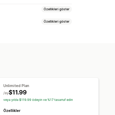
Özellikleri göster
Özellikleri göster
blosu
Açılır pencereler
özellikler
Ara
Farkları vurgulama
l CSS
Beden çizelgeleri
Çeviri
tipi
Özel simgeler
Özel metin
 çizelge
Birim dönüşümü
Çoklu dil
Unlimited Plan
$11.99
/ay
veya yılda $119.99 ödeyin ve %17 tasarruf edin
Özellikler