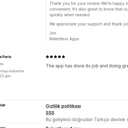
Thank you for your review. We're happy to
convenient. It's also great to know that 
quickly when needed.
We appreciate your support and thank yo
Jon
Relentless Apps
a Paris
da
The app has done its job and doing gr
mayı kullanma
:22 gün
lar
Gizlilik politikası
SSS
Bu geliştirici doğrudan Türkçe destek
rici