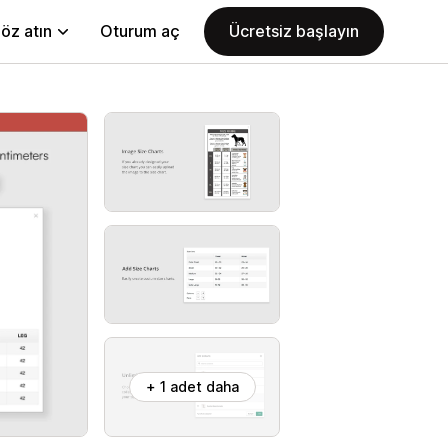
öz atın
Oturum aç
Ücretsiz başlayın
+ 1 adet daha