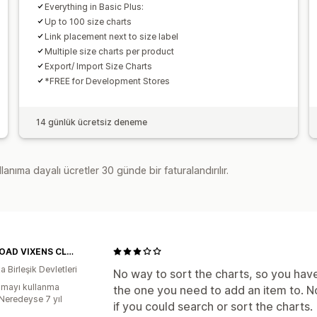
Everything in Basic Plus:
Up to 100 size charts
Link placement next to size label
Multiple size charts per product
Export/ Import Size Charts
*FREE for Development Stores
14 günlük ücretsiz deneme
lanıma dayalı ücretler 30 günde bir faturalandırılır.
OFF-ROAD VIXENS CLOTHING CO.
 Birleşik Devletleri
No way to sort the charts, so you have 
mayı kullanma
the one you need to add an item to. N
:Neredeyse 7 yıl
if you could search or sort the charts.