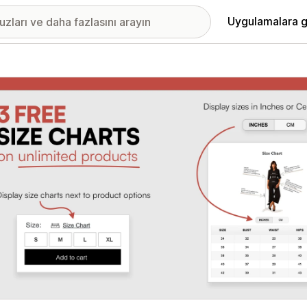
Uygulamalara g
ıkan görsel galerisi