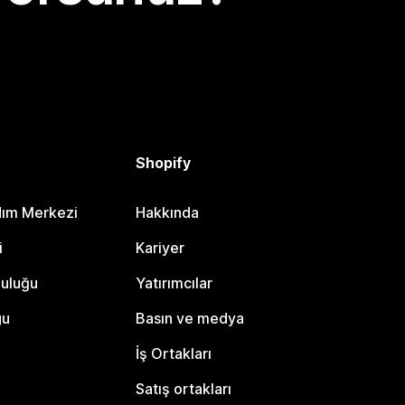
Shopify
dım Merkezi
Hakkında
i
Kariyer
luluğu
Yatırımcılar
gu
Basın ve medya
İş Ortakları
Satış ortakları