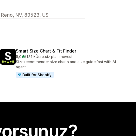
 Reno, NV, 89523, US
Smart Size Chart & Fit Finder
5 yıldız üzerinden
5,0
(131)
•
Ücretsiz plan mevcut
toplam 131 değerlendirme
Size recommender size charts and size guide fast with AI
agent
Built for Shopify
yorsunuz?