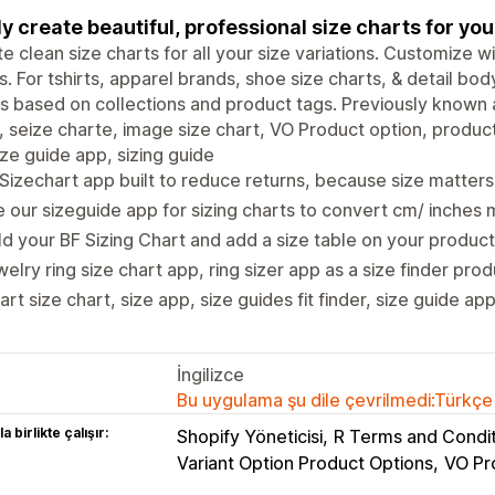
ly create beautiful, professional size charts for you
e clean size charts for all your size variations. Customize w
. For tshirts, apparel brands, shoe size charts, & detail b
s based on collections and product tags. Previously known a
, seize charte, image size chart, VO Product option, product
ize guide app, sizing guide
Sizechart app built to reduce returns, because size matter
 our sizeguide app for sizing charts to convert cm/ inche
ld your BF Sizing Chart and add a size table on your produc
elry ring size chart app, ring sizer app as a size finder pro
rt size chart, size app, size guides fit finder, size guide app
İngilizce
Bu uygulama şu dile çevrilmedi:Türkçe
a birlikte çalışır:
Shopify Yöneticisi
R Terms and Condit
Variant Option Product Options
VO Pr