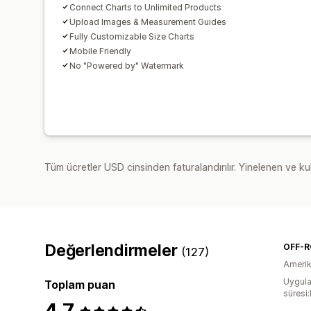
Connect Charts to Unlimited Products
Upload Images & Measurement Guides
Fully Customizable Size Charts
Mobile Friendly
No "Powered by" Watermark
Tüm ücretler USD cinsinden faturalandırılır. Yinelenen ve kul
Değerlendirmeler
(127)
Amerika
Uygula
Toplam puan
süresi
4,7