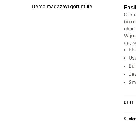
Demo mağazayı görüntüle
Easi
Creat
boxes
chart
Vajro
up, s
BF 
Use
Bui
Jew
Sma
Diller
Şunlarl