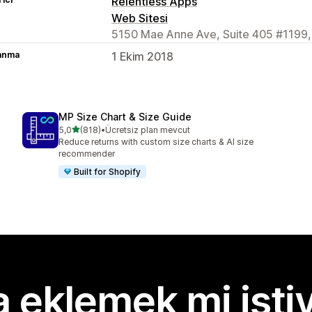
Relentless Apps
Web Sitesi
5150 Mae Anne Ave, Suite 405 #1199,
lanma
1 Ekim 2018
MP Size Chart & Size Guide
5 yıldız üzerinden
5,0
(818)
•
Ücretsiz plan mevcut
toplam 818 değerlendirme
Reduce returns with custom size charts & AI size
recommender
Built for Shopify
 eklemek mi isti