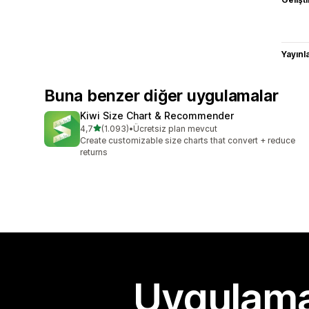
Yayın
Buna benzer diğer uygulamalar
Kiwi Size Chart & Recommender
5 yıldız üzerinden
4,7
(1.093)
•
Ücretsiz plan mevcut
toplam 1093 değerlendirme
Create customizable size charts that convert + reduce
returns
Uygulama