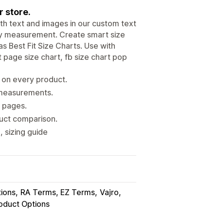
r store.
ith text and images in our custom text
ody measurement. Create smart size
s Best Fit Size Charts. Use with
 page size chart, fb size chart pop
s on every product.
s measurements.
t pages.
duct comparison.
, sizing guide
ions
RA Terms, EZ Terms
Vajro
oduct Options