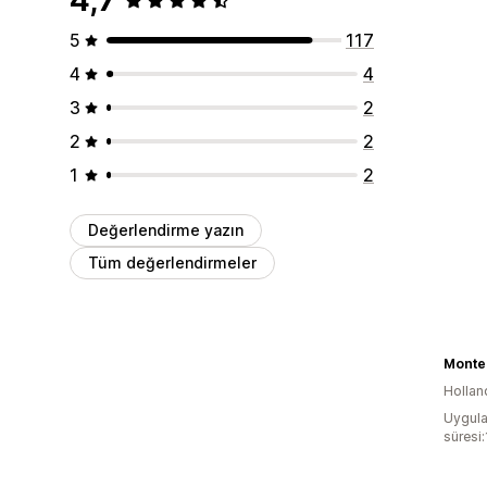
5
117
4
4
3
2
2
2
1
2
Değerlendirme yazın
Tüm değerlendirmeler
Monte
Hollan
Uygula
süresi: