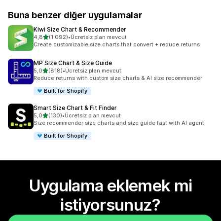
Buna benzer diğer uygulamalar
Kiwi Size Chart & Recommender
5 yıldız üzerinden
4,8
(1.092)
•
Ücretsiz plan mevcut
toplam 1092 değerlendirme
Create customizable size charts that convert + reduce returns
MP Size Chart & Size Guide
5 yıldız üzerinden
5,0
(818)
•
Ücretsiz plan mevcut
toplam 818 değerlendirme
Reduce returns with custom size charts & AI size recommender
Built for Shopify
Smart Size Chart & Fit Finder
5 yıldız üzerinden
5,0
(130)
•
Ücretsiz plan mevcut
toplam 130 değerlendirme
Size recommender size charts and size guide fast with AI agent
Built for Shopify
Uygulama eklemek mi
istiyorsunuz?