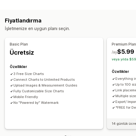
Özelleştirme
Açılır pencereler
Beden çizelgeleri
Çoklu ürün
Yazı tipleri
Boyutlar
Özel metin
Özel CSS
Teknik özellikler
Ara
Farkları vurgulama
Görseller
Fiyatlandırma
Beden çizelgeleri
Çeviri
İçe ve dışa aktarma
Görüntüleme seçenekleri
İşletmenize en uygun planı seçin.
Tablo düzeni
Özel CSS
Renk ve yazı tipi
Özel simgeler
Özel metin
Şablonlar
İçe ve dışa aktarma
Kayan çizelge
Basic Plan
Premium Pla
Birim dönüşümü
Çoklu dil
Çeviri
Ürün sayfası
$5.99
Ücretsiz
/ay
Mobil duyarlı
veya yılda $59
Özellikler
Özellikler
3 Free Size Charts
Everything i
Connect Charts to Unlimited Products
Up to 100 si
Upload Images & Measurement Guides
Link placeme
Fully Customizable Size Charts
Multiple siz
Mobile Friendly
Export/ Impo
No "Powered by" Watermark
*FREE for D
14 günlük ücr