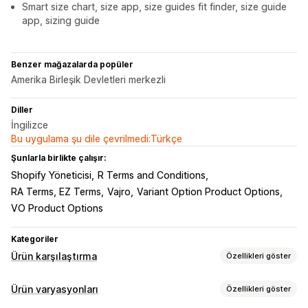
Smart size chart, size app, size guides fit finder, size guide
app, sizing guide
Benzer mağazalarda popüler
Amerika Birleşik Devletleri merkezli
Diller
İngilizce
Bu uygulama şu dile çevrilmedi:Türkçe
Şunlarla birlikte çalışır:
Shopify Yöneticisi
R Terms and Conditions
RA Terms, EZ Terms
Vajro
Variant Option Product Options
VO Product Options
Kategoriler
Ürün karşılaştırma
Özellikleri göster
Karşılaştırma araçları
Ürün varyasyonları
Özellikleri göster
Karşılaştırma sayfası
Karşılaştırma tablosu