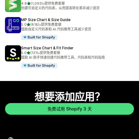
星（满分 5 星）
4.8
(1,093)
•
提供免费套餐
总共 1093 条评论
创建可自定义的尺码表，从而提高转化率并减少退货
MP Size Chart & Size Guide
星（满分 5 星）
5.0
(818)
•
提供免费套餐
总共 818 条评论
借助自定义尺码表和 AI 尺码推荐工具减少退货
Built for Shopify
Smart Size Chart & Fit Finder
星（满分 5 星）
5.0
(131)
•
提供免费套餐
总共 131 条评论
借助 AI 助手快速创建尺码推荐工具、尺码表和尺码指南
Built for Shopify
想要添加应用？
免费试用 Shopify 3 天