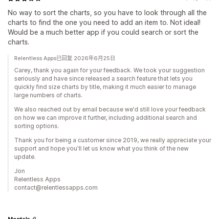
No way to sort the charts, so you have to look through all the
charts to find the one you need to add an item to. Not ideal!
Would be a much better app if you could search or sort the
charts.
Relentless Apps已回复 2026年6月25日
Carey, thank you again for your feedback. We took your suggestion
seriously and have since released a search feature that lets you
quickly find size charts by title, making it much easier to manage
large numbers of charts.
We also reached out by email because we'd still love your feedback
on how we can improve it further, including additional search and
sorting options.
Thank you for being a customer since 2019, we really appreciate your
support and hope you'll let us know what you think of the new
update.
Jon
Relentless Apps
contact@relentlessapps.com
Montela