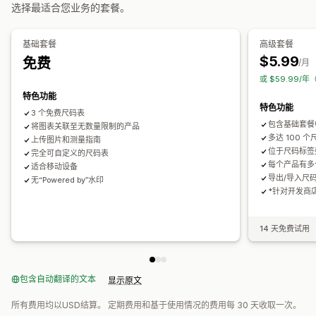
表格布局
自定义 CSS
颜色和字体
自定义图标
自定义文本
选择最适合您业务的套餐。
模板
导入和导出
浮动图表
单位换算
多语言
翻译
产品页面
自动适应移动设备
基础套餐
高级套餐
$5.99
免费
/月
或 $59.99/年
特色功能
特色功能
3 个免费尺码表
包含基础套餐
将图表关联至无数量限制的产品
多达 100 
上传图片和测量指南
位于尺码标签
完全可自定义的尺码表
每个产品有多
适合移动设备
导出/导入尺
无“Powered by”水印
*针对开发商
14 天免费试用
包含自动翻译的文本
显示原文
所有费用均以USD结算。 定期费用和基于使用情况的费用每 30 天收取一次。