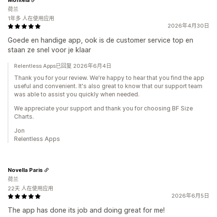
荷兰
1年多 人在使用应用
2026年4月30日
Goede en handige app, ook is de customer service top en
staan ze snel voor je klaar
Relentless Apps已回复 2026年6月4日
Thank you for your review. We're happy to hear that you find the app
useful and convenient. It's also great to know that our support team
was able to assist you quickly when needed.
We appreciate your support and thank you for choosing BF Size
Charts.
Jon
Relentless Apps
Novella Paris
荷兰
22天 人在使用应用
2026年6月5日
The app has done its job and doing great for me!