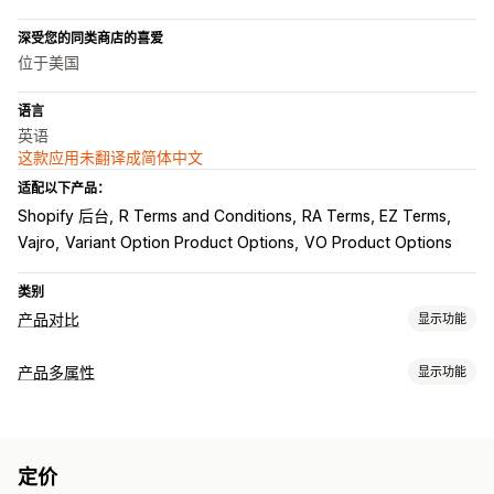
深受您的同类商店的喜爱
位于美国
语言
英语
这款应用未翻译成简体中文
适配以下产品：
Shopify 后台
R Terms and Conditions
RA Terms, EZ Terms
Vajro
Variant Option Product Options
VO Product Options
类别
产品对比
显示功能
对比工具
产品多属性
显示功能
对比页面
对比表格
弹出窗口
尺码表
多产品
规格
搜索
自定义
突出显示不同之处
图片
字体
尺寸
自定义文本
自定义 CSS
尺码表
翻译
导入和导出
展示选项
定价