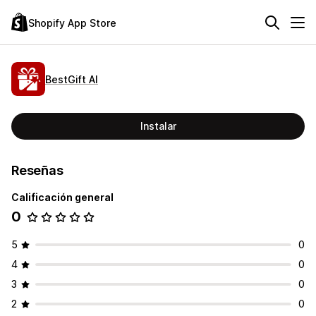
Shopify App Store
BestGift AI
Instalar
Reseñas
Calificación general
0
5
0
4
0
3
0
2
0