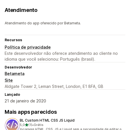
Atendimento
Atendimento do app oferecido por Betameta.
Recursos
Política de privacidade
Este desenvolvedor não oferece atendimento ao cliente no
idioma que você selecionou: Português (brasil).
Desenvolvedor
Betameta
Site
Aldgate Tower 2, Leman Street, London, E1 8FA, GB
Lançado
21 de janeiro de 2020
Mais apps parecidos
BL Custom HTML CSS JS Liquid
de 5 estrelas
5,0
(1)
•
Grátis
1 avaliações ao todo
Incorpore HTML, CSS, JS e Liquid sem a necessidade de editar o