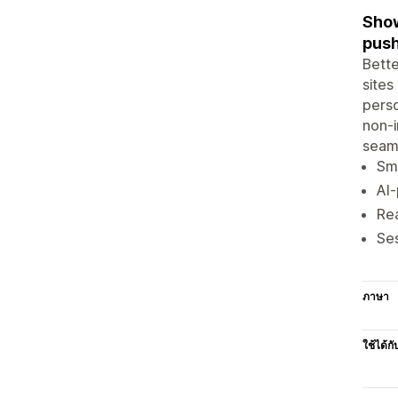
Show
push
Bette
sites
perso
non-i
seaml
Sma
AI-
Rea
Ses
ภาษา
ใช้ได้กั