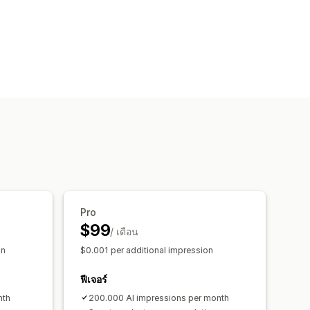
Pro
$99
/ เดือน
on
$0.001 per additional impression
ฟีเจอร์
nth
200.000 AI impressions per month