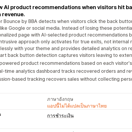
 AI product recommendations when visitors hit bac
 revenue.
r Bounce by BBA detects when visitors click the back button
 like Google or social media. Instead of losing these potenti
nalized page with AI-selected product recommendations ba
ntrusive approach only activates for true exits, not internal
essly with your theme and provides detailed analytics on r
rt back button detection captures visitors leaving to extern
powered product recommendations based on each visitor's 
l-time analytics dashboard tracks recovered orders and re
sion-based tracking recovers sales without collecting perso
ภาษาอังกฤษ
แอปนี้ไม่ได้แปลเป็นภาษาไทย
บ
การชำระเงิน