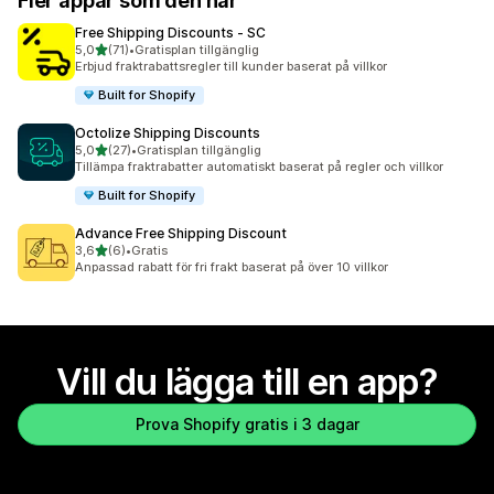
Fler appar som den här
Free Shipping Discounts ‑ SC
av 5 stjärnor
5,0
(71)
•
Gratisplan tillgänglig
71 recensioner totalt
Erbjud fraktrabattsregler till kunder baserat på villkor
Built for Shopify
Octolize Shipping Discounts
av 5 stjärnor
5,0
(27)
•
Gratisplan tillgänglig
27 recensioner totalt
Tillämpa fraktrabatter automatiskt baserat på regler och villkor
Built for Shopify
Advance Free Shipping Discount
av 5 stjärnor
3,6
(6)
•
Gratis
6 recensioner totalt
Anpassad rabatt för fri frakt baserat på över 10 villkor
Vill du lägga till en app?
Prova Shopify gratis i 3 dagar