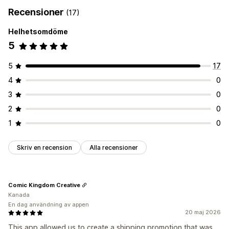
Recensioner
(17)
Helhetsomdöme
5
5
17
4
0
3
0
2
0
1
0
Skriv en recension
Alla recensioner
Comic Kingdom Creative
Kanada
En dag användning av appen
20 maj 2026
This app allowed us to create a shipping promotion that was