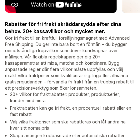
Rabatter för fri frakt skräddarsydda efter dina
behov. 20+ kassavillkor och mycket mer.
Gör fri frakt till en kraftfull försäljningsmagnet med Advanced
Free Shipping. Du ger inte bara bort en förmån – du bygger
oemotståndliga köpvillkor som driver kundvagnar över
mållinjen. Vår flexibla regelskapare ger dig 20+
kassaparametrar att mixa, matcha och kombinera. Bygg
anpassade regler där flera villkor måste uppfyllas och välj
exakt vilka fraktpriser som kvalificerar sig. Inga fler allmänna
gratiserbjudanden – förvandla fri frakt från en trubbig rabatt till
ett precisionsverktyg som ökar lönsamheten.
20+ villkor för fraktrabatter: produkter, produktserier,
kunder med mera
Fraktrabatten kan ge fri frakt, en procentuell rabatt eller en
fast rabatt
Välj vilka fraktpriser som ska rabatteras och låt andra ha
kvar sitt normalpris
Skapa antingen kodbaserade eller automatiska rabatter