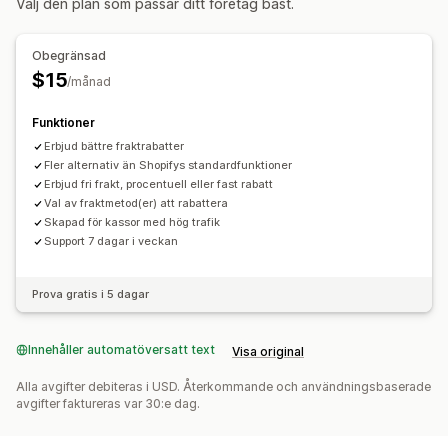
Välj den plan som passar ditt företag bäst.
Anpassning
Anpassade regler
Obegränsad
$15
/månad
Funktioner
Erbjud bättre fraktrabatter
Fler alternativ än Shopifys standardfunktioner
Erbjud fri frakt, procentuell eller fast rabatt
Val av fraktmetod(er) att rabattera
Skapad för kassor med hög trafik
Support 7 dagar i veckan
Prova gratis i 5 dagar
Innehåller automatöversatt text
Visa original
Alla avgifter debiteras i USD. Återkommande och användningsbaserade
avgifter faktureras var 30:e dag.