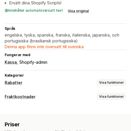
Ersätt dina Shopify Scripts!
Innehåller automatöversatt text
Visa original
Språk
engelska, tyska, spanska, franska, italienska, japanska, och
portugisiska (brasiliansk portugisiska)
Denna app finns inte översatt till svenska
Fungerar med
Kassa
Shopify-admin
Kategorier
Rabatter
Visa funktioner
Rabattyper
Fraktkostnader
Visa funktioner
Fri frakt
Fraktkostnader
Rabatter på hela varukorgen
Prisberäkning
Rabatter i kassan
Anpassade rabatter
Fast avgift
Kundbaserad
Produktbaserad
Mängdbaserad
Rabatthantering
Priser
Viktbaserad
Postnummer/postkod
Redigeringsverktyg
Utlösare och regler