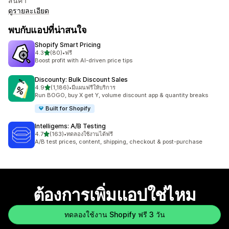
สินค้า
ดูรายละเอียด
พบกับแอปที่น่าสนใจ
Shopify Smart Pricing
เต็ม 5 ดาว
4.3
(80)
•
ฟรี
ทั้งหมด 80 รีวิว
Boost profit with AI-driven price tips
Discounty: Bulk Discount Sales
เต็ม 5 ดาว
4.9
(1,186)
•
มีแผนฟรีให้บริการ
ทั้งหมด 1186 รีวิว
Run BOGO, buy X get Y, volume discount app & quantity breaks
Built for Shopify
Intelligems: A/B Testing
เต็ม 5 ดาว
4.7
(163)
•
ทดลองใช้งานได้ฟรี
ทั้งหมด 163 รีวิว
A/B test prices, content, shipping, checkout & post-purchase
ต้องการเพิ่มแอปใช่ไหม
ทดลองใช้งาน Shopify ฟรี 3 วัน