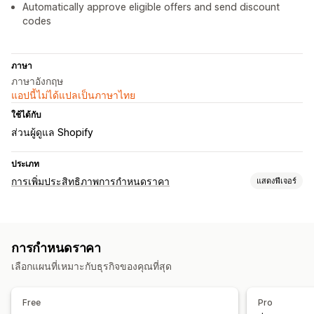
Automatically approve eligible offers and send discount
codes
ภาษา
ภาษาอังกฤษ
แอปนี้ไม่ได้แปลเป็นภาษาไทย
ใช้ได้กับ
ส่วนผู้ดูแล Shopify
ประเภท
การเพิ่มประสิทธิภาพการกำหนดราคา
แสดงฟีเจอร์
การจัดการการกำหนดราคา
กฎการกำหนดราคา
การกำหนดราคาแบบกำหนดเอง
การจับคู่ราคา
การกำหนดราคา
การต่อรองราคา
การกำหนดราคาแบบย้อนกลับ
เลือกแผนที่เหมาะกับธุรกิจของคุณที่สุด
การตรวจสอบ
การแจ้งเตือนราคา
การติดตามคู่แข่ง
Free
Pro