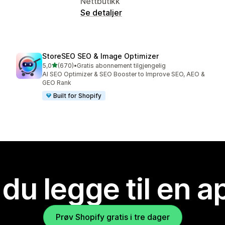
Nettbutikk
Se detaljer
StoreSEO SEO & Image Optimizer
av 5 stjerner
5,0
(670)
•
Gratis abonnement tilgjengelig
Totalt 670 omtaler
AI SEO Optimizer & SEO Booster to Improve SEO, AEO &
GEO Rank
Built for Shopify
 du legge til en 
Prøv Shopify gratis i tre dager