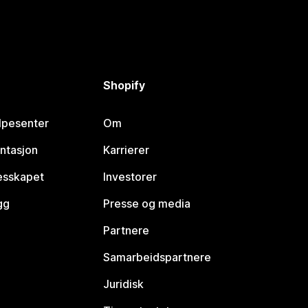
Shopify
lpesenter
Om
ntasjon
Karrierer
lesskapet
Investorer
gg
Presse og media
Partnere
Samarbeidspartnere
Juridisk