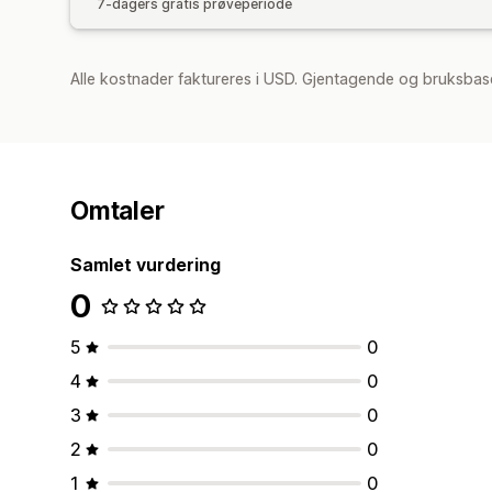
7-dagers gratis prøveperiode
Alle kostnader faktureres i USD. Gjentagende og bruksbase
Omtaler
Samlet vurdering
0
5
0
4
0
3
0
2
0
1
0