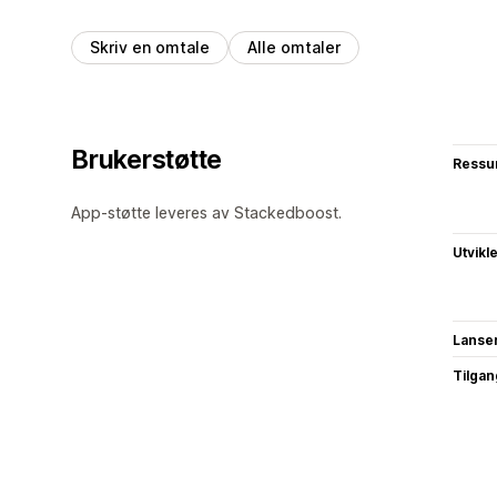
Skriv en omtale
Alle omtaler
Brukerstøtte
Ressu
App-støtte leveres av Stackedboost.
Utvikl
Lanse
Tilgang