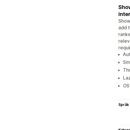
Show
inte
Show 
add t
ranke
relev
requi
Aut
Sma
Thr
Laz
OS
Språk
Katego