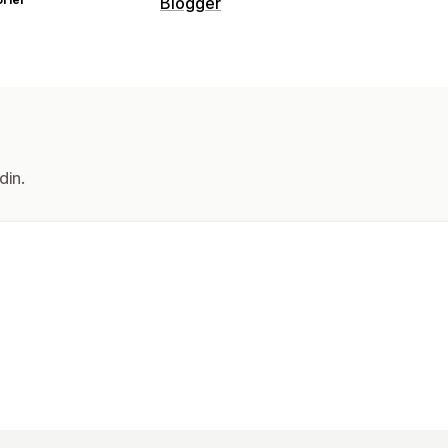
Blogger
SEO
Interne koblinger
Visningsalternativer
Oppsett
din.