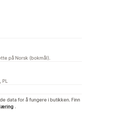
tøtte på Norsk (bokmål).
, PL
de data for å fungere i butikken. Finn
læring
.