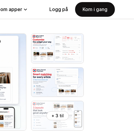
nom apper
Logg på
Kom i gang
+ 3 til