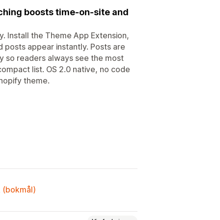
ching boosts time-on-site and
ly. Install the Theme App Extension,
d posts appear instantly. Posts are
cy so readers always see the most
compact list. OS 2.0 native, no code
hopify theme.
k (bokmål)