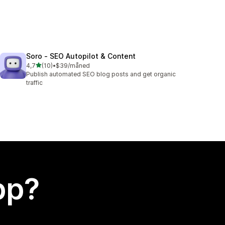
Soro ‑ SEO Autopilot & Content
av 5 stjerner
4,7
(10)
•
$39/måned
Totalt 10 omtaler
Publish automated SEO blog posts and get organic
traffic
app?