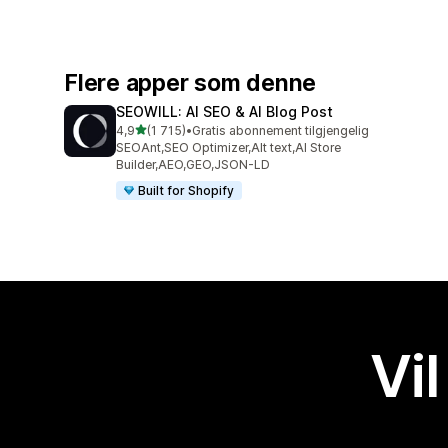
Flere apper som denne
SEOWILL: AI SEO & AI Blog Post
av 5 stjerner
4,9
(1 715)
•
Gratis abonnement tilgjengelig
Totalt 1715 omtaler
SEOAnt,SEO Optimizer,Alt text,AI Store
Builder,AEO,GEO,JSON-LD
Built for Shopify
Vil