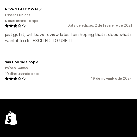
NEVA 2 LATE 2 WIN
Estados Unidos
5 dias usando o app
Data de edição: 2 de fevereiro de 2021
just got it, will leave review later. I am hoping that it does what i
want it to do. EXCITED TO USE IT
Van Hoorne Shop
Países Baixos
10 dias usando o app
19 de novembro de 2024