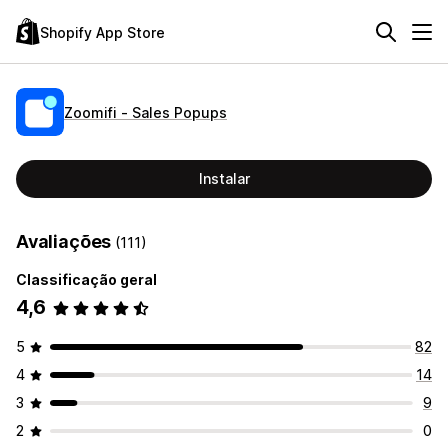
Shopify App Store
Zoomifi ‑ Sales Popups
Instalar
Avaliações
(111)
Classificação geral
4,6
5
82
4
14
3
9
2
0