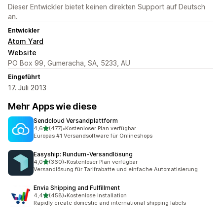
Dieser Entwickler bietet keinen direkten Support auf Deutsch
an.
Entwickler
Atom Yard
Website
PO Box 99, Gumeracha, SA, 5233, AU
Eingeführt
17. Juli 2013
Mehr Apps wie diese
Sendcloud Versandplattform
von 5 Sternen
4,6
(477)
•
Kostenloser Plan verfügbar
477 Rezensionen insgesamt
Europas #1 Versandsoftware für Onlineshops
Easyship: Rundum‑Versandlösung
von 5 Sternen
4,0
(360)
•
Kostenloser Plan verfügbar
360 Rezensionen insgesamt
Versandlösung für Tarifrabatte und einfache Automatisierung
Envia Shipping and Fulfillment
von 5 Sternen
4,4
(458)
•
Kostenlose Installation
458 Rezensionen insgesamt
Rapidly create domestic and international shipping labels