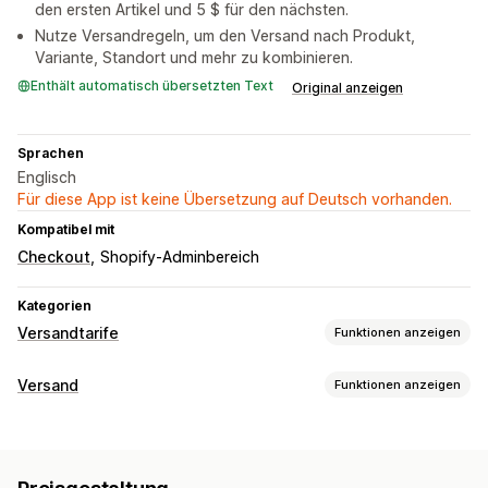
den ersten Artikel und 5 $ für den nächsten.
Nutze Versandregeln, um den Versand nach Produkt,
Variante, Standort und mehr zu kombinieren.
Enthält automatisch übersetzten Text
Original anzeigen
Sprachen
Englisch
Für diese App ist keine Übersetzung auf Deutsch vorhanden.
Kompatibel mit
Checkout
Shopify-Adminbereich
Kategorien
Versandtarife
Funktionen anzeigen
Tarifberechnung
Versand
Funktionen anzeigen
Pauschale
Kundenbasiert
Produktbasiert
Mengenbasiert
Etiketten und Verpackung
Gewichtsbasiert
PLZ/Postleitzahl
Mehrere Zonen
Versandregeln
Versandtarife
Mehrere Versandquellen