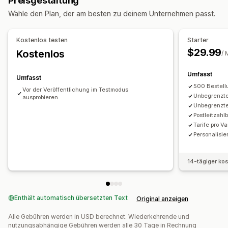
Preisgestaltung
Verwaltung von Lieferungen
Anpassung
Wähle den Plan, der am besten zu deinem Unternehmen passt.
Versandanalysen
PO-Box-Einschränkungen
Umbenennungsoptionen
Tarife ausblenden
Tarife für Wiederbestellungen
Kostenlos testen
Starter
Benutzerdefinierte Regeln
$29.99
Kostenlos
/ 
Umfasst
Umfasst
500 Bestell
Vor der Veröffentlichung im Testmodus
Unbegrenzte
ausprobieren.
Unbegrenzte
Postleitzah
Tarife pro V
Personalisie
14-tägiger ko
Enthält automatisch übersetzten Text
Original anzeigen
Alle Gebühren werden in USD berechnet. Wiederkehrende und
nutzungsabhängige Gebühren werden alle 30 Tage in Rechnung