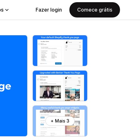
ps
Fazer login
Comece grátis
+ Mais 3