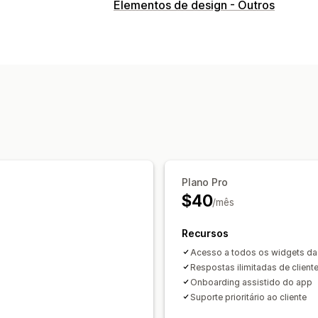
Comportamento do cliente
Elementos de design - Outros
Acompanhamento de eventos
Marketing e vendas
Análise de checkout
Elementos visuais e relatórios
Exportação de dados
Plano Pro
$40
/mês
Recursos
Acesso a todos os widgets da
Respostas ilimitadas de client
Onboarding assistido do app
Suporte prioritário ao cliente