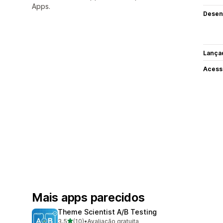
Apps.
Desen
Lança
Acess
Mais apps parecidos
Theme Scientist A/B Testing
de 5 estrelas
3,5
(10)
•
Avaliação gratuita