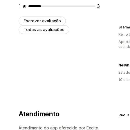
1
3
Escrever avaliação
Bramw
Todas as avaliações
Reino 
Aprox
usand
Nelly
Estado
10 dia
Atendimento
Recur
Atendimento do app oferecido por Excite