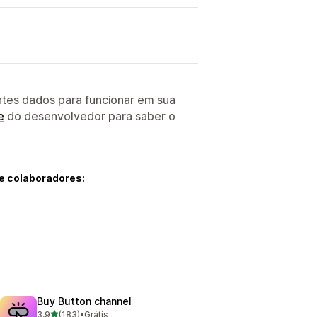
ntes dados para funcionar em sua
e
do desenvolvedor para saber o
e colaboradores:
Buy Button channel
de 5 estrelas
3,9
(183)
•
Grátis