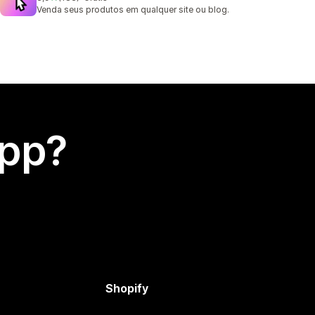
183 avaliações ao todo
Venda seus produtos em qualquer site ou blog.
app?
Shopify