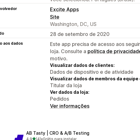
volvedor
Excite Apps
Site
Washington, DC, US
do
28 de setembro de 2020
o aos dados
Este app precisa de acesso aos segui
loja. Consulte a
política de privacidad
motivo.
Visualizar dados de clientes:
Dados de dispositivo e de atividade
Visualizar dados de membros da equipe 
Titular da loja
Ver dados da loja:
Pedidos
Ver informações
AB Tasty | CRO & A/B Testing
de 5 estrelas
4,9
(4)
•
Grátis para instalar