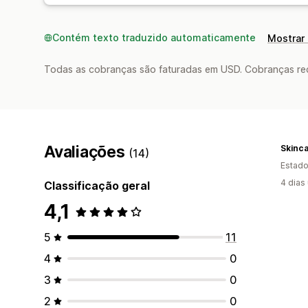
Contém texto traduzido automaticamente
Mostrar 
Todas as cobranças são faturadas em USD. Cobranças reco
Avaliações
Skinc
(14)
Estado
4 dias
Classificação geral
4,1
5
11
4
0
3
0
2
0