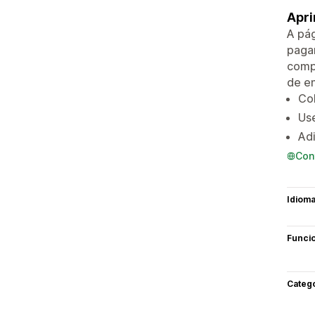
Apri
A pág
pagan
compa
de en
Col
Use
Adi
Con
Idiom
Funci
Categ