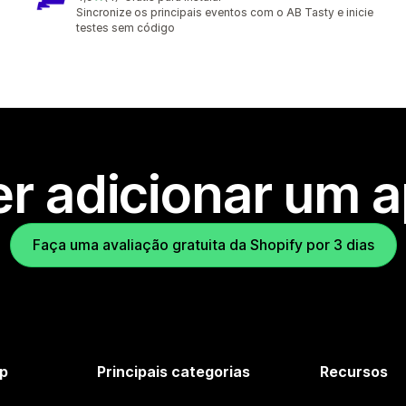
4 avaliações ao todo
Sincronize os principais eventos com o AB Tasty e inicie
testes sem código
r adicionar um 
Faça uma avaliação gratuita da Shopify por 3 dias
p
Principais categorias
Recursos