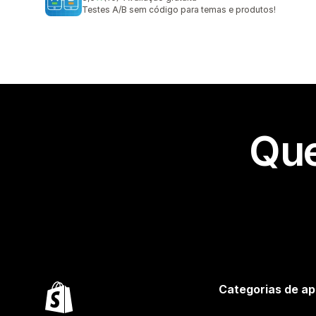
10 avaliações ao todo
Testes A/B sem código para temas e produtos!
Que
Categorias de ap