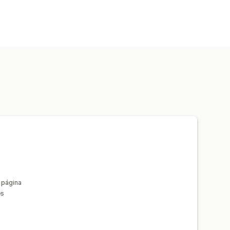
 página
es