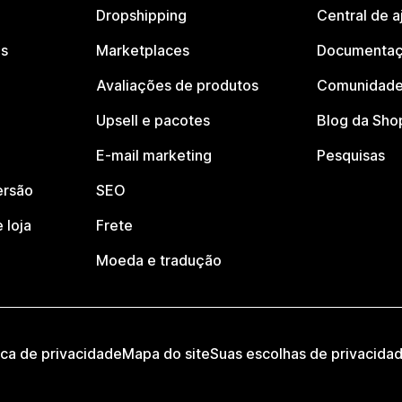
Dropshipping
Central de a
os
Marketplaces
Documentaç
Avaliações de produtos
Comunidade
Upsell e pacotes
Blog da Sho
E-mail marketing
Pesquisas
ersão
SEO
 loja
Frete
Moeda e tradução
ica de privacidade
Mapa do site
Suas escolhas de privacida