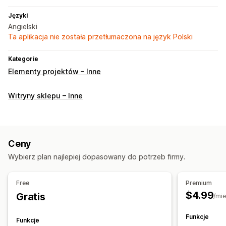
Języki
Angielski
Ta aplikacja nie została przetłumaczona na język Polski
Kategorie
Elementy projektów – Inne
Witryny sklepu – Inne
Ceny
Wybierz plan najlepiej dopasowany do potrzeb firmy.
Free
Premium
$4.99
Gratis
/mie
Funkcje
Funkcje