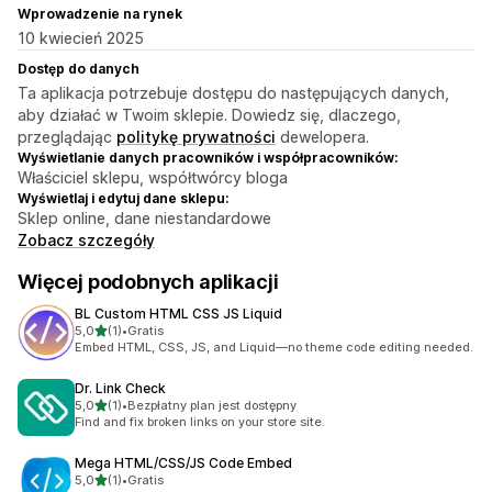
Wprowadzenie na rynek
10 kwiecień 2025
Dostęp do danych
Ta aplikacja potrzebuje dostępu do następujących danych,
aby działać w Twoim sklepie. Dowiedz się, dlaczego,
przeglądając
politykę prywatności
dewelopera.
Wyświetlanie danych pracowników i współpracowników:
Właściciel sklepu, współtwórcy bloga
Wyświetlaj i edytuj dane sklepu:
Sklep online, dane niestandardowe
Zobacz szczegóły
Więcej podobnych aplikacji
BL Custom HTML CSS JS Liquid
na 5 gwiazdek
5,0
(1)
•
Gratis
Łączna liczba recenzji: 1
Embed HTML, CSS, JS, and Liquid—no theme code editing needed.
Dr. Link Check
na 5 gwiazdek
5,0
(1)
•
Bezpłatny plan jest dostępny
Łączna liczba recenzji: 1
Find and fix broken links on your store site.
Mega HTML/CSS/JS Code Embed
na 5 gwiazdek
5,0
(1)
•
Gratis
Łączna liczba recenzji: 1