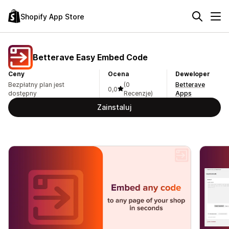
Shopify App Store
Betterave Easy Embed Code
Ceny
Ocena
Deweloper
Bezpłatny plan jest
(0
Betterave
0,0
dostępny
Recenzje)
Apps
Zainstaluj