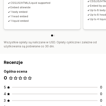
CSS/JS/HTML
CSS/JS/HTML/Liquid supported
Embed by pa
Embed sitewide
Up to 8 body
1 body embed
Up to 8 head
1 head embed
Up to 4 liqui
1 liquid embed
Wszystkie opłaty są naliczane w USD. Opłaty cykliczne i zależne od
użytkowania są pobierane co 30 dni.
Recenzje
Ogólna ocena
0
5
0
4
0
3
0